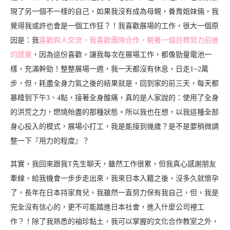
現了另一個不一樣的自己，如果我沒有成為母親，養育姐妹倆，我
覺得我或許也會是一個工作狂？！我喜歡展場的工作，很大一個原
因是：我
喜歡與人交流，我喜歡團隊合作，朝著一個目標努力前進
的感覺
，因為這份喜歡，讓我每次在展場工作，都像勁量電池一
樣，充滿幹勁！整整展場一週，我一天都沒有休息，日走1~2萬
步，但，耗盡全身力氣之後的結果就是，回到家的前三天，每天都
暴睡到下午3、4點，接著全身酸痛，真的是人家說的：使用了全身
的洪荒之力，燃燒殆盡的那種狀態。所以我也在想，以我這種全部
身心投入的模式，展場小打工，我是能接到幾歲？是不是要稍微調
整一下『用力的程度』？
其實，我回來跟我T先生聊天，雖然工作很累，但我真心感謝朋友
牽線，給我機會一步步走出來，我來日本入籍之後，沒多久就懷孕
了，長年在日本持家育兒，我雖然一直努力保有我自己，但，我是
完全沒有信心的，更不可能踏進日本社會，進入什麼公司裡工
作？！除了我熟悉的袖珍黏土，我可以掌握的文化合作教室之外，