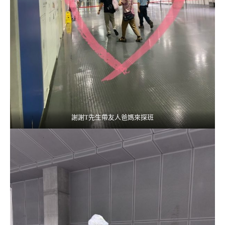
謝謝T先生帶友人爸媽來探班