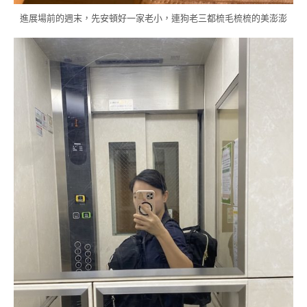
進展場前的週末，先安頓好一家老小，連狗老三都梳毛梳梳的美澎澎