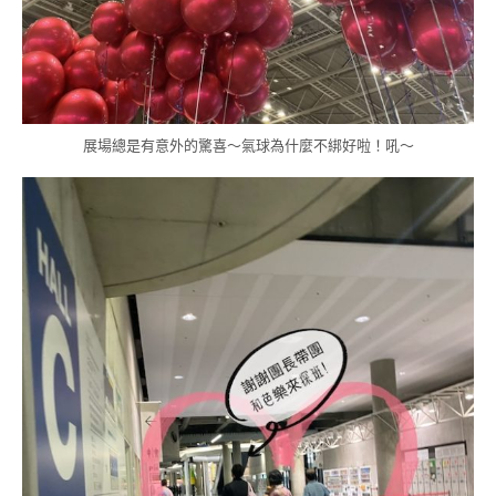
展場總是有意外的驚喜～氣球為什麼不綁好啦！吼～