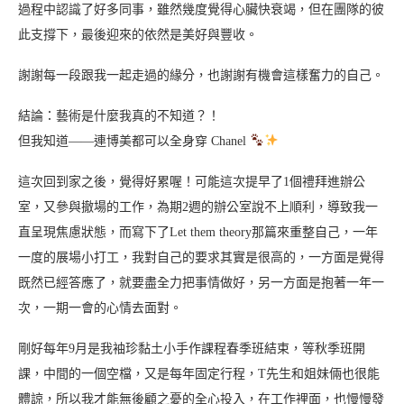
過程中認識了好多同事，雖然幾度覺得心臟快衰竭，但在團隊的彼
此支撐下，最後迎來的依然是美好與豐收。
謝謝每一段跟我一起走過的緣分，也謝謝有機會這樣奮力的自己。
結論：藝術是什麼我真的不知道？！
但我知道——連博美都可以全身穿 Chanel
這次回到家之後，覺得好累喔！可能這次提早了1個禮拜進辦公
室，又參與撤場的工作，為期2週的辦公室說不上順利，導致我一
直呈現焦慮狀態，而寫下了Let them theory那篇來重整自己，一年
一度的展場小打工，我對自己的要求其實是很高的，一方面是覺得
既然已經答應了，就要盡全力把事情做好，另一方面是抱著一年一
次，一期一會的心情去面對。
剛好每年9月是我袖珍黏土小手作課程春季班結束，等秋季班開
課，中間的一個空檔，又是每年固定行程，T先生和姐妹倆也很能
體諒，所以我才能無後顧之憂的全心投入，在工作裡面，也慢慢發