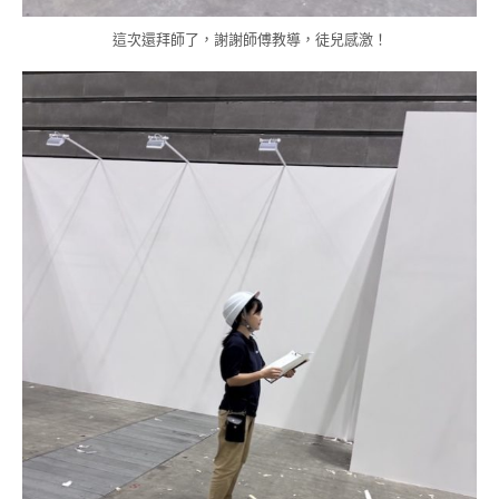
這次還拜師了，謝謝師傅教導，徒兒感激！