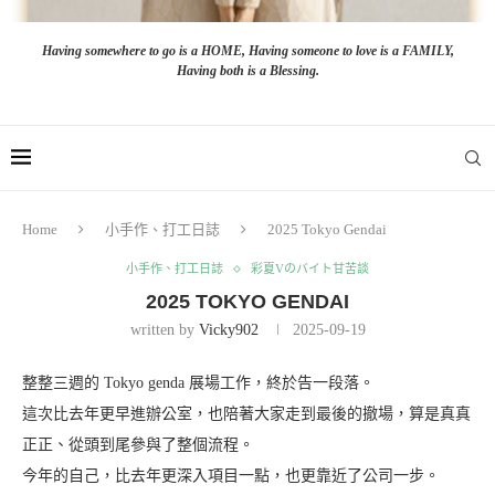
Having somewhere to go is a HOME, Having someone to love is a FAMILY,
Having both is a Blessing.
Home
小手作、打工日誌
2025 Tokyo Gendai
小手作、打工日誌
彩夏Vのバイト甘苦談
2025 TOKYO GENDAI
written by
Vicky902
2025-09-19
整整三週的 Tokyo genda 展場工作，終於告一段落。
這次比去年更早進辦公室，也陪著大家走到最後的撤場，算是真真
正正、從頭到尾參與了整個流程。
今年的自己，比去年更深入項目一點，也更靠近了公司一步。