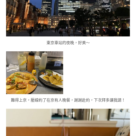
東京車站的夜晚，好美～
難得上京，壓線約了在京有人晚餐，謝謝赴約，下次拜多讓我請！