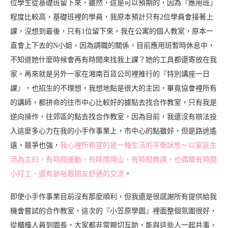
位學生從基礎班留下來，雖然，這是可以預期的，因為『應用班』
程度比較高，基礎班裡的學員，我原本預計只有2位學員會接著上
課，沒想到最後，只有1位留下來。我在公寓的個人教室，原本一
直會上下去的N小姐，因為調職的關係，目前應用班暫時休息中，
不知道她什麼時候會再有時間來找我上課？她的工具都還寄放在我
家。再來就是另外一家在湘南百貨公司裡推行的『特別講座一日
課』，也招生的不理想，我想地點是很大的主因，畢竟協會裡所有
的講師，都拼命的往市中心比較好的據點去找合作教室，只有我是
逆向操作，往郊區的點去找合作教室，因為目前，我還沒有辦法投
入這麼多心力在我的小手作事業上，市中心的點雖好，但是路途遙
遠，競爭也強，
我心裡所希望的是一種生活的平衡狀態～以家庭生
活為主的，有時間運動，有時間爬山，有時間教課，也偶爾有時間
小打工，還有餘裕跟朋友舒適的交流
。
即使小手作事業目前沒有那麼順利，但我還是很感謝所有提供給我
機會嘗試的合作教室，這次的『小笠原學園』裡面整個氛圍很好，
從櫃檯人員到園長，大家都非常親切互助，能與這些人一起共事，