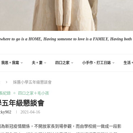
here to go is a HOME, Having someone to love is a FAMILY, Having both i
我思。我寫
夫。妻
四口之家
小手作、打工日誌
生活
錄
妹醬小學五年級懇談會
兒成長紀錄
四口之家＋毛小孩
學五年級懇談會
cky902
2021-04-16
因為新冠疫情關係，不開放家長到場參觀，而由學校統一做成一段影