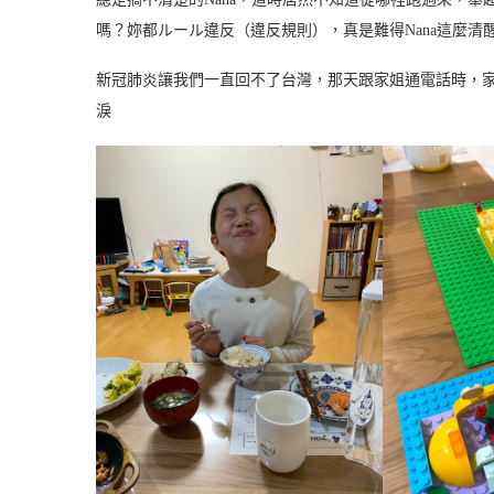
嗎？妳都ルール違反（違反規則），真是難得Nana這麼清
新冠肺炎讓我們一直回不了台灣，那天跟家姐通電話時，
淚