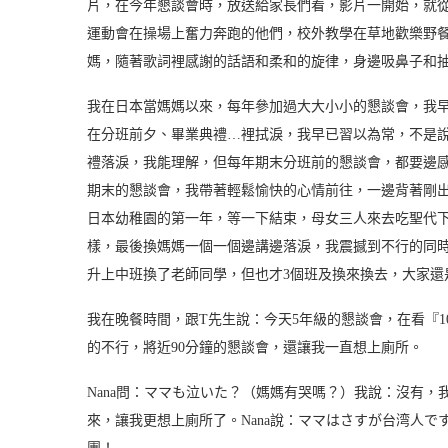
片，在今年懇談會時，放送給家長們看，影片一開始，就
運動會在操場上奮力奔跑的他們，校外教學在草地歡樂野餐
媽，隨著歌詞裡感謝的話語和柔和的旋律，身邊吸鼻子和
我在日本當媽媽以來，每年參加過大大小小的懇談會，我
在分班前夕、畢業典禮…裡拭淚，我早已習以為常，不是
禮落淚，我能理解，但每年期末分班前的懇談會，都要邊
期末的懇談會，我帶著輕鬆愉快的心情前往，一邊背著剛出
日本幼稚園的第一年，等一下結束，母女三人來去吃聖代
樣，最後換媽媽一個一個邊講邊落淚，我震撼到不行的同
升上中班換了老師同學，但也才3個班及換來換去，大家還
我在晚餐時間，跟T先生說：今天5年級的懇談會，在看『
的不行，將近90分鐘的懇談會，還讓我一直想上廁所。
Nana問：ママも泣いた？（媽媽有哭嗎？）我說：沒有
來，讓我更想上廁所了。Nana說：ママはさすが台湾人で