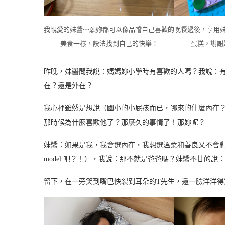
我親愛的妹醬～願妳都可以像品嚐自己喜歡的
晚餐過後，享用
美食一樣，設法找到自己的快樂！
蛋糕，謝謝
昨晚，妹醬問我說：媽媽妳小學時有喜歡的人嗎？我說：
在？還是外在？
我心裡雖然是想說（國小的小屁孩而已，哪來的什麼內在
那時候為什麼喜歡他了？那麼久的事情了！那妳呢？
妹醬：如果是我，我會選內在，我想選溫柔和善良又不會亂發
model 吧？！），我說：那不就是爸爸嗎？妹醬不甘的
留下，在一旁笑到嘴巴快裂到耳朵的T先生，還一臉洋洋得