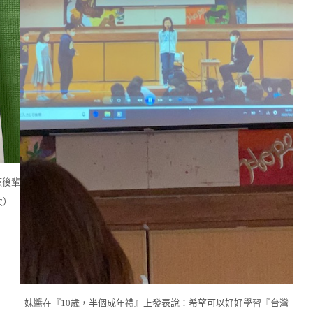
顧後輩
柔）
妹醬在『10歲，半個成年禮』上發表說：希望可以好好學習『台灣