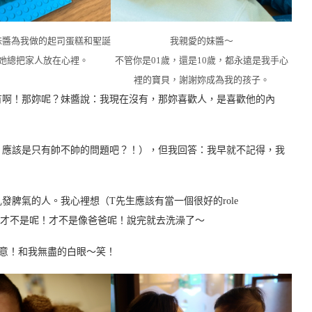
妹醬為我做的起司蛋糕和聖誕
我親愛的妹醬～
她總把家人放在心裡。
不管你是01歲，還是10歲，都永遠是我手心
裡的寶貝，謝謝妳成為我的孩子。
有啊！那妳呢？妹醬說：我現在沒有，那妳喜歡人，是喜歡他的內
？應該是只有帥不帥的問題吧？！），但我回答：我早就不記得，我
脾氣的人。我心裡想（T先生應該有當一個很好的role
說：才不是呢！才不是像爸爸呢！說完就去洗澡了～
意！和我無盡的白眼～笑！