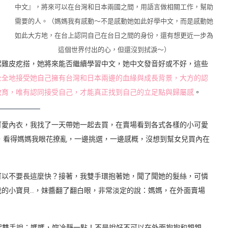
中文』，將來可以在台灣和日本兩國之間，用語言做相關工作，幫助
需要的人。（媽媽我有感動～不是感動她如此好學中文，而是感動她
如此大方地，在台上認同自己在台日之間的身份，還有想更近一步為
這個世界付出的心，但還沒到拭淚～）
起雞皮疙搭，她將來能否繼續學習中文，她中文發音好或不好，這些
全全地接受她自己擁有台灣和日本兩邊的血緣與成長背景，大方的認
教育，唯有認同接受自己，才能真正找到自己的立足點與歸屬感
。
可愛內衣，我找了一天帶她一起去買，在賣場看到各式各樣的小可愛
材質，看得媽媽我眼花撩亂，一邊挑選，一邊感概，沒想到幫女兒買內在
可以不要長這麼快？接著，我雙手環抱著她，聞了聞她的髮絲，可憐
的小寶貝..，妹醬翻了翻白眼，非常淡定的說：媽媽，在外面賣場
舉起雙手說：媽媽，妳冷靜一點！不是說好不可以在外面抱抱和親親