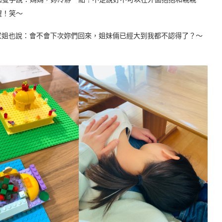
醒！笑～
家姐也說：會不會下次妳們回來，姐妹倆已經大到我都不認得了？～