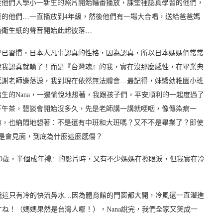
從他們入學小一新生的照片開始輪番播放，課堂裡認真學習的他們，
的他們…一直播放到4年級，然後他們有一場大合唱，送給爸爸媽
抽衛生紙的聲音開始此起彼落…
早已習慣，日本人凡事認真的性格，因為認真，所以日本媽媽們常常
說我認真就輸了！而是『台灣魂』的我，實在沒那麼感性，在畢業典
感謝老師邊落淚，我到現在依然無法體會…最記得，妹醬幼稚園小班
生的Nana，一邊愉悅地想著，我跟孩子們，平安順利的一起度過了
下午茶，懇談會開始沒多久，先是老師講一講就哽咽，像傳染病一
時，也納悶地想著：不是還有中班和大班嗎？又不不是畢業了？即使
是會見面，到底為什麼這麼感傷？
10歲，半個成年禮』的影片時，又有不少媽媽在擦眼淚，但我實在冷
，我這只有冷的快流鼻水…因為體育館的門窗都大開，冷風還一直灌進
すね！（媽媽果然是台灣人哪！），Nana說完，我們全家又笑成一