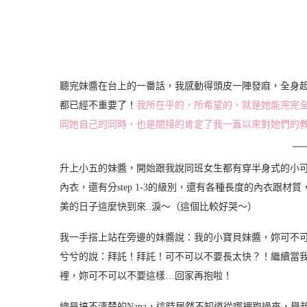
聽完妹醬在台上的一番話，我感動得頭皮一陣發麻，全身
都已經不重要了！
我所在乎的，所希望的，就是她能完完
同她自己的同時，也是間接的肯定了我一直以來對她們的
升上小五的妹醬，開始跟我說同班女生都有穿半身式的小
內衣，還有分step 1-3的級別，還有各種長度的內衣跟
美的日子這麼快到來..淚～（這個比較好哭～）
我一手搭上站在旁邊的妹醬說：我的小寶貝妹醬，妳可不
兮兮的說：拜託！拜託！可不可以不要長太快？！繼續當我
裡，妳可不可以不要這樣…回家再抱啦！
總是搞不清楚的Nana，這時居然不知道從哪裡跑過來，