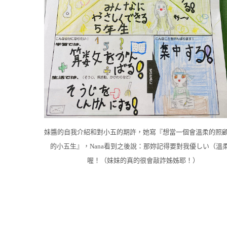
妹醬的自我介紹和對小五的期許，她寫『想當一個會溫柔的照
的小五生』，Nana看到之後說：那妳記得要對我優しい（溫
喔！（妹妹的真的很會敲詐姊姊耶！）