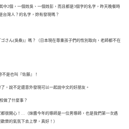
，其中2個，一個姓吳、一個姓彭，而且都是3個字的名字，昨天晚餐時
是台灣人？的名字，妳有發現嗎？
ゴさん(吳桑)』嗎？（日本現在尊重孩子們的性別取向，老師都不在
）
妳不是也叫『佐藤』！
學了，說不定還意外發現可以一起說中文的好朋友。
校做了什麼事？
家都很開心！…（妹醬今年的導師是一位男導師，也是我們第一次遇
很歡樂的氣氛下去上學，真好！）