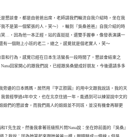
天是懇談會，都是由爸爸出席，老師請我們輪流自我介紹時，坐在我
好我不是第一個緊張的人，笑～），輪到『吳桑爸爸』自我介紹的時
偷笑…，因為他一本正經，站的直挺挺，還雙手握拳，像發表演講一
還有一個剛上小班的老二，總之，感覺就是個老實人，笑～
口音和行為，感覺已經在日本生活蠻長一段時間了，懇談會結束之
Nana回家開心的跟我們說，已經跟吳桑變成好朋友，今後還請多多
我旁邊的日本媽媽，居然用『字正腔圓』的用中文跟我說話，我的天
我曾經學過4年中文，也在北京住過一年，能遇到可以練習說中文的
姐姐們的懇談會，而我們兩人的姐姐並不同班，並沒有機會再聊更
和T先生說，然後我拿著班級照片問Nana說：坐在妳前面的『吳桑』
麼知道？我說：因為她笑起來跟她爸爸一樣，眼睛瞇成一條線。但是