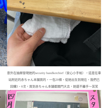
意外在抽屜發現她的security handkerchief（安心小手帕），這是在車
站附近的赤ちゃん本舗買的，一包20條，從她出生到現在，我們已
回購5、6次，買到赤ちゃん本舗都關門大吉，她還不離手～苦笑