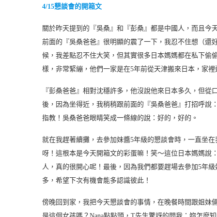
4/15懇談會的開箱文
關於昨天提到的『吳桑』和『彭桑』都是中國人，而且今
前面的『吳桑爸爸』很明顯的震了一下，我忍不住想（還
候，我差點忍不住大笑，但其實很多日本媽媽都在私下偷
樣，非常緊繃，他們一家是在5年前從天津搬來日本，家裡
『彭桑爸爸』相對沈穩許多，他沒說他來日本多久，但從
後，因為坐得近，我稍稍跟前面的『吳桑爸爸』打招呼說：
指教！吳桑爸爸眼睛笑成一條線的說：好的，好的。
就在我趕著續攤，去參加妹醬5年級的懇談會時，一直坐在
呀！這根本是今天開箱文的彩蛋嘛！笑～這位日本媽媽說：
人，真的很開心呢！最後，因為我們都要趕場去參加5年級
多，希望下次有機會能多認識彼此！
傍晚回到家，我把今天懇談會的事情，在晚餐時間跟姐妹倆
是這個女孩嗎？Nana點點頭，T先生驚訝的問我：妳怎