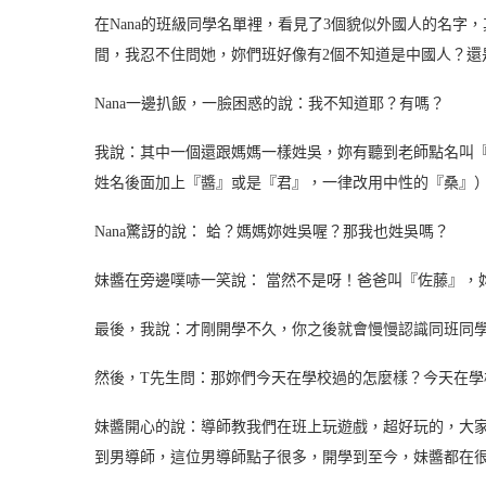
在Nana的班級同學名單裡，看見了3個貌似外國人的名字
間，我忍不住問她，妳們班好像有2個不知道是中國人？還
Nana一邊扒飯，一臉困惑的說：我不知道耶？有嗎？
我說：其中一個還跟媽媽一樣姓吳，妳有聽到老師點名叫『
姓名後面加上『醬』或是『君』，一律改用中性的『桑』
Nana驚訝的說： 蛤？媽媽妳姓吳喔？那我也姓吳嗎？
妹醬在旁邊噗哧一笑說： 當然不是呀！爸爸叫『佐藤』，
最後，我說：才剛開學不久，你之後就會慢慢認識同班同
然後，T先生問：那妳們今天在學校過的怎麼樣？今天在學
妹醬開心的說：導師教我們在班上玩遊戲，超好玩的，大
到男導師，這位男導師點子很多，開學到至今，妹醬都在