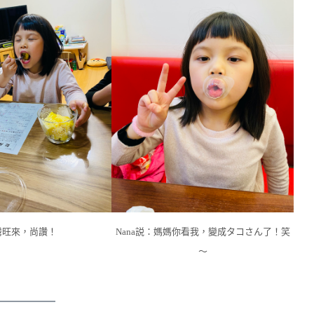
灣旺來，尚讚！
Nana説：媽媽你看我，變成タコさん了！笑
～