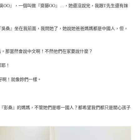
『吳OO』，一個叫做『齋藤OO』…，她還沒說完，我跟T先生還有妹
個『吳桑』坐在我前面，我問她了，她說她爸爸媽媽都是中國人，但，
話，那當然會說中文啊！不然他們在家要說什麼？
樣耶！
好啊！就像妳們一樣。
媽和『彭桑』的媽媽，不管她們是哪一國人？都希望我們都只是關心孩子