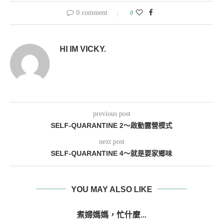
0 comment
0
HI IM VICKY.
previous post
SELF-QUARANTINE 2～啟動露營模式
next post
SELF-QUARANTINE 4～就是要家鄉味
YOU MAY ALSO LIKE
煮婦媽媽，忙什麼...