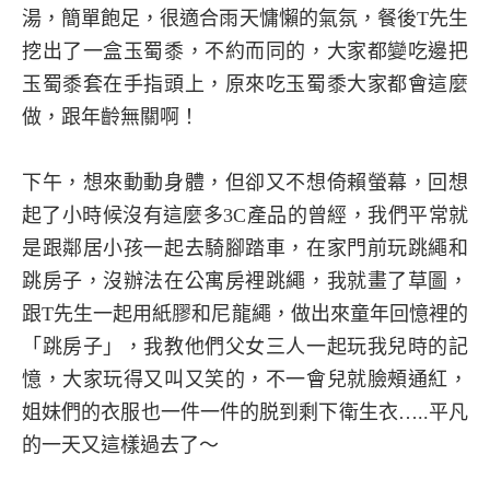
湯，簡單飽足，很適合雨天慵懶的氣氛，餐後T先生
挖出了一盒玉蜀黍，不約而同的，大家都變吃邊把
玉蜀黍套在手指頭上，原來吃玉蜀黍大家都會這麼
做，跟年齡無關啊！
下午，想來動動身體，但卻又不想倚賴螢幕，回想
起了小時候沒有這麼多3C產品的曾經，我們平常就
是跟鄰居小孩一起去騎腳踏車，在家門前玩跳繩和
跳房子，沒辦法在公寓房裡跳繩，我就畫了草圖，
跟T先生一起用紙膠和尼龍繩，做出來童年回憶裡的
「跳房子」，我教他們父女三人一起玩我兒時的記
憶，大家玩得又叫又笑的，不一會兒就臉頰通紅，
姐妹們的衣服也一件一件的脱到剩下衛生衣…..平凡
的
一天又這樣過去了～