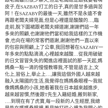
跟老闆雖然很少聊天,但是老闆總是跟我耍著嘴
皮子,在SAZBAY打工的日子,真的是甘多過與苦
阿！在SAZABY的最後一天,雖然不是永遠不會
再跟老闆夫婦見面,但是心裡還是酸酸的…,臨
走前,脫下圍裙跟老闆夫婦道謝,謝謝們這一年
多來的照顧,也謝謝他們當初給我這樣的工作機
會,也向在場的常客們道謝,謝謝他們一直以來
的包容與照顧,上了公車,我回想著在SAZABY一
年多來的點點滴滴,心裡越來越酸…從我用破破
的日文冒冒失失的闖進店裡面試的那一天起,媽
媽桑一點一滴的慢慢教導我,不管是語言上,文
化上,習俗上,舉止上…,讓我這個外國人越來越
融入太陽國的生活,我覺得在媽媽桑眼裡～我就
像媽媽桑的小孩,她看著我在日本越來越進步,
越來越習慣,然後跟T先生入籍結婚,搬到新家,
….到現在有了虎寶,每一段新的人生經歷,我總