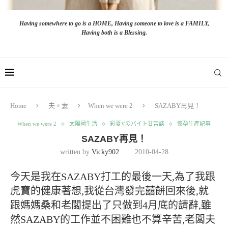
Having somewhere to go is a HOME, Having someone to love is a FAMILY,
Having both is a Blessing.
Home
夫。妻
When we were 2
SAZABY再見！
When we were 2
太陽國生活
彩夏Vのバイト甘苦談
懷孕生產記事
SAZABY再見！
written by
Vicky902
2010-04-28
今天是我在SAZABY打工的最後一天,為了我跟
虎寶的健康著想,我從台灣發完囍餅回來後,就
跟媽媽桑和老闆提出了只做到4月底的請辭,雖
然SAZABY的工作並不困難也不算辛苦,老闆夫