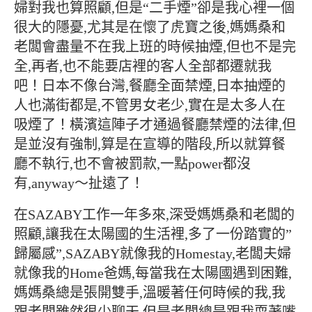
婦對我也算照顧,但是“二手煙”卻是我心裡一個
很大的隱憂,尤其是在懷了虎寶之後,媽媽桑和
老闆會盡量不在我上班的時候抽煙,但也不是完
全,再者,也不能要店裡的客人全部都遷就我
吧！日本不像台灣,餐廳全面禁煙,日本抽煙的
人也滿街都是,不管男女老少,實在是太多人在
吸煙了！橫濱這陣子才通過餐廳禁煙的法律,但
是並沒有強制,算是在宣導的階段,所以就算餐
廳不執行,也不會被罰款,一點power都沒
有,anyway～扯遠了！
在SAZABY工作一年多來,深受媽媽桑和老闆的
照顧,讓我在太陽國的生活裡,多了一份踏實的”
歸屬感”,SAZABY就像我的Homestay,老闆夫婦
就像我的Home爸媽,每當我在太陽國遇到困難,
媽媽桑總是張開雙手,溫暖著任何時候的我,我