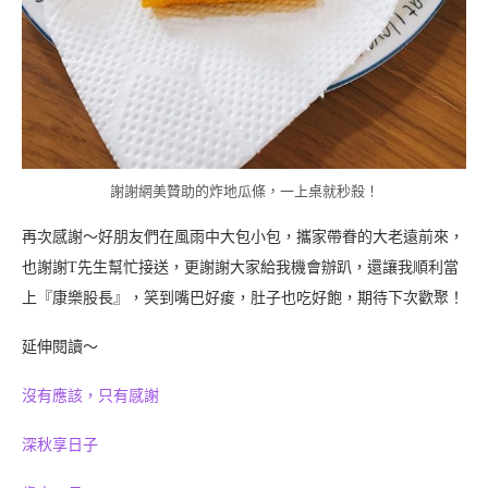
謝謝網美贊助的炸地瓜條，一上桌就秒殺！
再次感謝～好朋友們在風雨中大包小包，攜家帶眷的大老遠前來，
也謝謝T先生幫忙接送，更謝謝大家給我機會辦趴，還讓我順利當
上『康樂股長』，笑到嘴巴好痠，肚子也吃好飽，期待下次歡聚！
延伸閱讀～
沒有應該，只有感謝
深秋享日子