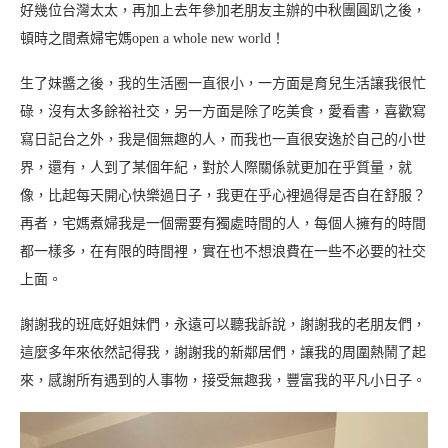
好幾位台灣太太，再加上去年參加老朋友主辦的中秋團圓趴之後，
頓時之間煮婦宅媽open a whole new world！
生了妹醬之後，我的生活圈一直很小，一方面是育兒生活讓我很忙
碌，沒有太多餘裕社交，另一方面是除了吃美食，愛看書，喜歡寫
寫日記台之外，我是個無趣的人，而我也一直很安逸於自己的小世
界，還有，人到了某個年紀，對於人際關係就更加在乎質量，就
像，比起每天開心快樂過日子，我更在乎心裡過得是否自在舒服？
再者，宅媽煮婦我是一個需要有獨處時間的人，每個人擁有的時間
都一樣多，在有限的時間裡，實在也不想浪費在一些不必要的社交
上面。
謝謝我的班底好姐妹們，永遠可以聽我訴說，謝謝我的老朋友們，
這麼多年來依然記得我，謝謝我的新鄰居們，讓我的周圍熱鬧了起
來，感謝所有遇到的人事物，接受無趣我，豐富我的平凡小日子。