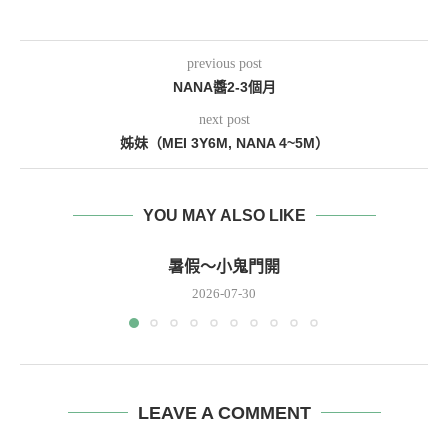
previous post
NANA醬2-3個月
next post
姊妹（MEI 3Y6M, NANA 4~5M）
YOU MAY ALSO LIKE
暑假～小鬼門開
2026-07-30
LEAVE A COMMENT