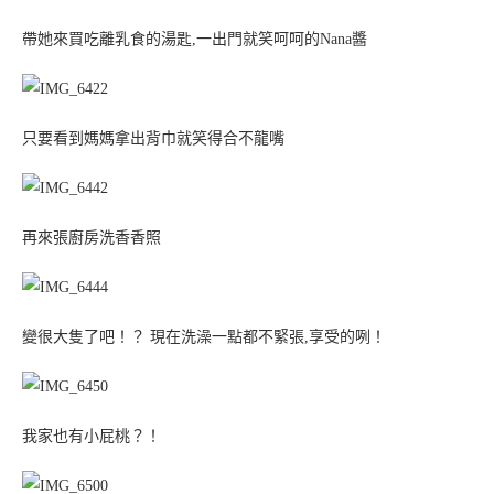
帶她來買吃離乳食的湯匙,一出門就笑呵呵的Nana醬
只要看到媽媽拿出背巾就笑得合不龍嘴
再來張廚房洗香香照
變很大隻了吧！？ 現在洗澡一點都不緊張,享受的咧！
我家也有小屁桃？！