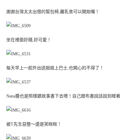
謝謝台灣太太出借的幫包椅,離乳食可以開始囉！
坐在裡面好穩,好可愛！
每天早上一起外出送姐姐上巴士,也開心的不得了！
Nana醬也是照樣餵故事書下去噢！自己跟布書說話說到睡著
被T先生惡整～還是笑眯眯！