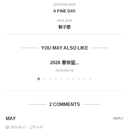
previous post
A FINE DAY.
next post
粽子節
YOU MAY ALSO LIKE
2026 春休返...
2026-04-16
2 COMMENTS
MAY
REPLY
2010-06-17 - 上午 6:47