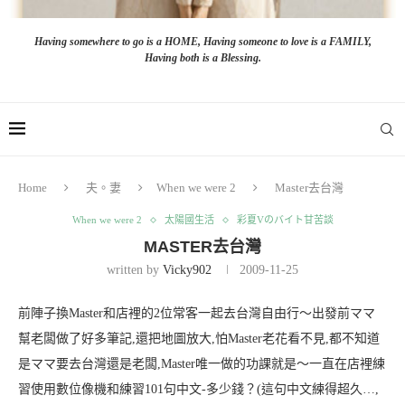
Having somewhere to go is a HOME, Having someone to love is a FAMILY,
Having both is a Blessing.
Home
夫。妻
When we were 2
Master去台灣
When we were 2
太陽國生活
彩夏Vのバイト甘苦談
MASTER去台灣
written by
Vicky902
2009-11-25
前陣子換Master和店裡的2位常客一起去台灣自由行～出發前ママ
幫老闆做了好多筆記,還把地圖放大,怕Master老花看不見,都不知道
是ママ要去台灣還是老闆,Master唯一做的功課就是～一直在店裡練
習使用數位像機和練習101句中文-多少錢？(這句中文練得超久…,