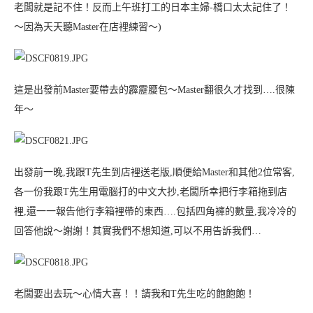
老闆就是記不住！反而上午班打工的日本主婦-橋口太太記住了！
～因為天天聽Master在店裡練習～
)
這是出發前Master要帶去的霹靂腰包～Master翻很久才找到….很陳
年～
出發前一晚,我跟T先生到店裡送老版,順便給Master和其他2位常客,
各一份我跟T先生用電腦打的中文大抄,老闆所幸把行李箱拖到店
裡,還一一報告他行李箱裡帶的東西….包括四角褲的數量,我冷冷的
回答他說～謝謝！其實我們不想知道,可以不用告訴我們…
老闆要出去玩～心情大喜！！請我和T先生吃的飽飽飽！