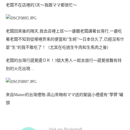
老闆不在店裡的3天～我跟ママ都很忙～
老闆回來後的隔天,我去店裡上班～一邊聽老闆講著台灣行,一邊吃
著老闆不知到從哪裡弄來的便當和”生蚵”～日本住久了,已經沒有什
麼”生”的我不敢吃了！（尤其在吃過生牛肉和生馬肉之後
）
老闆的台灣行感覺還ＯＫ！3個大男人一起去旅行～感覺很難有特
別的火花出現…
來自Master的台灣禮物-高山茶梅和ママ送的聖誕小禮還有”荸薺”罐
頭