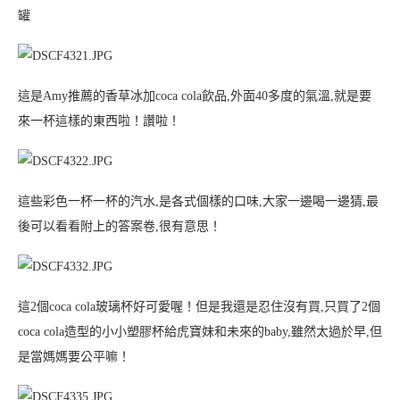
罐
這是Amy推薦的香草冰加coca cola飲品,外面40多度的氣溫,就是要
來一杯這樣的東西啦！讚啦！
這些彩色一杯一杯的汽水,是各式個樣的口味,大家一邊喝一邊猜,最
後可以看看附上的答案卷,很有意思！
這2個coca cola玻璃杯好可愛喔！但是我還是忍住沒有買,只買了2個
coca cola造型的小小塑膠杯給虎寶妹和未來的baby,雖然太過於早,但
是當媽媽要公平嘛！