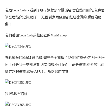
我跟Coca Cola～看到了嗎？這就是孕婦,腳都會自然開開的,我這個
笨蛋居然穿短褲,晒了一天,回到家兩條腿都紅紅燙燙的,還好沒晒
傷！
我們離開Coca Cola前往隔壁的M&M shop
五彩繽紛的M&M 彩色襪,完完全全擄獲了我這個”襪子控”阿～阿～
阿！可是我一雙都沒買,因為價錢不可愛而且還是長襪,穿著顏色這
麼鮮艷的長襪,很嚇人吧！…所以忍痛放棄！
我跟M&M抱枕