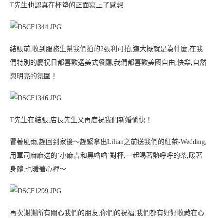
T先生也認真在杯墊的正面寫上了感想
結賬前,收到服務生幫我們拍的2張利可拍,這大概就是為什麼,在我
們特別的慶祝日都喜歡選美式餐廳,我們都喜歡美國自由,快樂,自然
與明亮的氛圍！
T先生在結賬,店長先生又再度祝我們新婚愉快！
冒著風雨,趕回到家後～趕緊拿出Lilian之前送我們的紅茶-Wedding,
用軍司麻麻送的’小麻吉和黑嚕嚕’對杯,一起喝著熱呼呼的茶,暖著
身體,也暖著心裡～
再次謝謝所有關心我們的朋友,你們的祝福,我們都有好好收藏在心