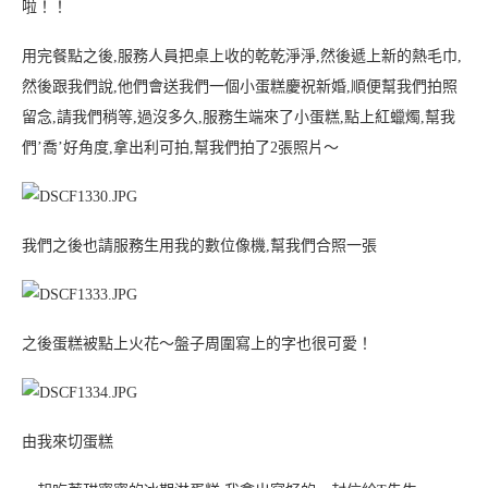
啦！！
用完餐點之後,服務人員把桌上收的乾乾淨淨,然後遞上新的熱毛巾,
然後跟我們說,他們會送我們一個小蛋糕慶祝新婚,順便幫我們拍照
留念,請我們稍等,過沒多久,服務生端來了小蛋糕,點上紅蠟燭,幫我
們’喬’好角度,拿出利可拍,幫我們拍了2張照片～
我們之後也請服務生用我的數位像機,幫我們合照一張
之後蛋糕被點上火花～盤子周圍寫上的字也很可愛！
由我來切蛋糕