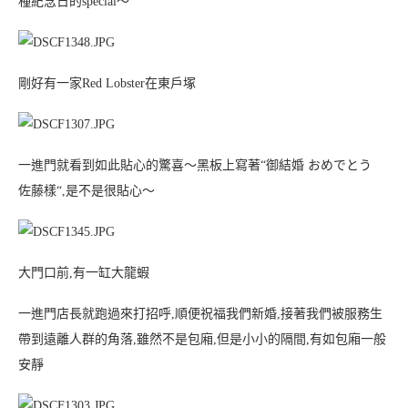
種紀念日的special～
剛好有一家Red Lobster在東戶塚
一進門就看到如此貼心的驚喜～黑板上寫著“御結婚 おめでとう
佐藤樣“,是不是很貼心～
大門口前,有一缸大龍蝦
一進門店長就跑過來打招呼,順便祝福我們新婚,接著我們被服務生
帶到遠離人群的角落,雖然不是包廂,但是小小的隔間,有如包廂一般
安靜