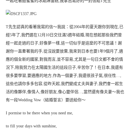
一起吃著甜蜜蜜的冰期淋蛋糕,我拿出寫好的一封信給T先生
T先生認真的看著我寫的信～我說：從2004年的夏天跟你到現在,已
經5年了,我們選在12月10日交往滿5週年結婚,現在想起那些我們曾
經一起走過的日子,好像夢一樣,這一切似乎是這麼的不可思議！謝
謝你一直牽著我的手,從沒說要放棄,我來到日本也要1年9個月了,適
應的個全新的國家,對我而言,並不容易,尤其是一句日文都不會的情
況下,陪我努力在太陽國生活的這段日子,辛苦你了！在日本,我還有
很多要學習,要適應的地方,作為一個妻子,我還很孩子氣,很任性…,
這些也請你多多包容,從昨天起,我們變成丈夫與妻子,我們會一起生
活的像夥伴,像情人,像好朋友,像心靈伴侶…,當然還有像夫妻～我也
有一段Wedding Vow（結婚誓言）要送給你～
I pormise to be there when you need me,
to fill your days with sunshine,