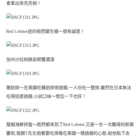
會拿出來亮亮相！
Red Lobster送的紐西蘭生蠔～很有誠意！
加州沙拉和酥皮螃蟹濃湯
豬肋排～在美國吃豬肋排很過癮,一人份吃一整排,雖然在日本無法
吃得這麼過癮,小試口味～懷念一下也好！
龍蝦海鮮拼盤～既然都來到了Red Lobster,又是一生一次難得的新婚
慶祝,我跟T先生抱著要吃得像在美國一樣過癮的心態,給他點下去