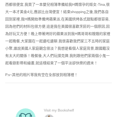
西都很便宜,我買了一本嬰兒相簿準備給我H媽懷孕的姪女-Tina,很
大一本才美金4元,應該比台灣便宜！結束shopping之後,我們各自
回到家裡,我H媽開始準備烤蘋果派,在美國烘烤各式甜點都很容易,
因為他們的材料包很方便,這是我在美國很喜歡烹飪的一個原因,因
為好玩又方便！晚上帶著烤好的蘋果派到我H媽哥哥和嫂嫂的家裡
一起晚餐,大家圍在一起邊吃邊聊,我很喜歡我們家三不五時的家庭
小聚,誰說美國人家庭觀念很淡？我想是看個人家庭背景,跟國籍沒
有太大的關係！晚餐後,大人們玩撲克牌,我則跟他們家兩個小鬼一
起看錄影帶和繪畫,就這樣結束了一個平淡卻快樂的週末！
P.s~其他的相片等我有空在全部放到相簿裡！