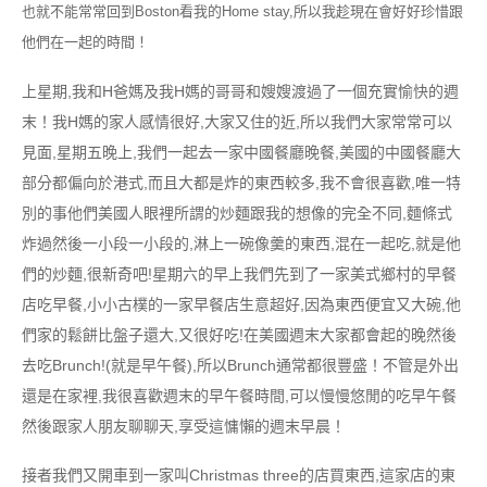
也就不能常常回到Boston看我的Home stay,所以我趁現在會好好珍惜跟
他們在一起的時間！
上星期,我和H爸媽及我H媽的哥哥和嫂嫂渡過了一個充實愉快的週
末！我H媽的家人感情很好,大家又住的近,所以我們大家常常可以
見面,星期五晚上,我們一起去一家中國餐廳晚餐,美國的中國餐廳大
部分都偏向於港式,而且大都是炸的東西較多,我不會很喜歡,唯一特
別的事他們美國人眼裡所謂的炒麵跟我的想像的完全不同,麵條式
炸過然後一小段一小段的,淋上一碗像羹的東西,混在一起吃,就是他
們的炒麵,很新奇吧!星期六的早上我們先到了一家美式鄉村的早餐
店吃早餐,小小古樸的一家早餐店生意超好,因為東西便宜又大碗,他
們家的鬆餅比盤子還大,又很好吃!在美國週末大家都會起的晚然後
去吃Brunch!(就是早午餐),所以Brunch通常都很豐盛！不管是外出
還是在家裡,我很喜歡週末的早午餐時間,可以慢慢悠閒的吃早午餐
然後跟家人朋友聊聊天,享受這慵懶的週末早晨！
接者我們又開車到一家叫Christmas three的店買東西,這家店的東