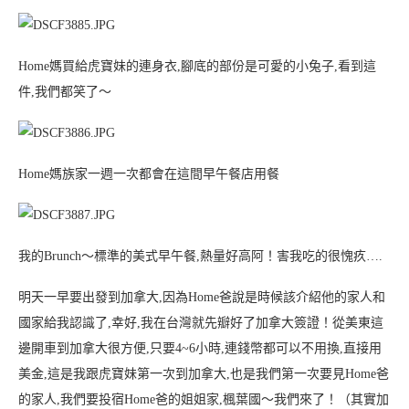
Home媽買給虎寶妹的連身衣,腳底的部份是可愛的小兔子,看到這
件,我們都笑了～
Home媽族家一週一次都會在這間早午餐店用餐
我的Brunch～標準的美式早午餐,熱量好高阿！害我吃的很愧疚….
明天一早要出發到加拿大,因為Home爸說是時候該介紹他的家人和
國家給我認識了,幸好,我在台灣就先瓣好了加拿大簽證！
從美東這
邊開車到加拿大很方便,只要4~6小時,連錢幣都可以不用換,直接用
美金,這是我跟虎寶妹第一次到加拿大,也是我們第一次要見Home爸
的家人,我們要投宿Home爸的姐姐家,楓葉國～我們來了！（其實加