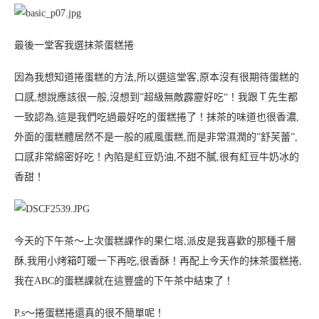
最後一堂客我選抹茶蛋糕捲
因為我想知道捲蛋糕的方法,所以選這堂客,原本沒有很期待蛋糕的
口感,想說應該很一般,沒想到”超級無敵霹靂好吃“！我跟Ｔ先生都
一致認為,這是我們吃過最好吃的蛋糕捲了！抹茶的味道也很香濃,
外面的蛋糕體居然不是一般的戚風蛋糕,而是非常濕潤的”舒芙蕾”,
口感非常綿密好吃！內陷是紅豆奶油,不甜不膩,很有紅豆牛奶冰的
香甜！
今天的下午茶～上次蛋糕課作的果仁塔,派皮是我喜歡的那種千層
酥,我用小烤箱叮暖一下再吃,很香酥！再配上今天作的抹茶蛋糕捲,
我在ABC的蛋糕課就在這豐盛的下午茶中結束了！
P.s～捲蛋糕捲還真的很不簡單呢！