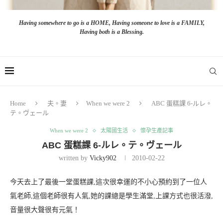
Having somewhere to go is a HOME, Having someone to love is a FAMILY,
Having both is a Blessing.
Home
夫。妻
When we were 2
ABC 蛋糕課 6-ルレ。
テ。ヴェール
When we were 2
太陽國生活
懷孕生產記事
ABC 蛋糕課 6-ルレ。テ。ヴェール
written by
Vicky902
2010-02-22
今天去上了最後一堂蛋糕課,這次很幸運的不小心預約到了一位人
氣老師,這個老師很有人氣,她的課總是學生滿堂,上課方式也很活潑,
音量很大聲很有元氣！