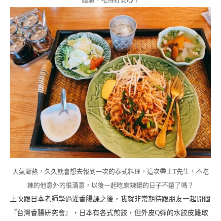
天氣漸熱，久久就會想去報到一次的泰式料理，這次帶上T先生，不吃
辣的他意外的很滿意，以後一起吃麻辣鍋的日子不遠了嗎？
上次跟日本老師學過灌香腸課之後，我就非常期待跟朋友一起開個
『台灣香腸研究會』，日本有各式煎餃，但外皮Q彈的水餃皮難取