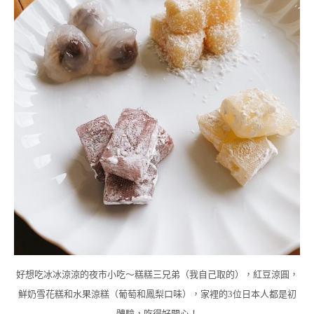
好想吃冰冰涼涼的夜市小吃～糕糕三兄弟（我自己取的），紅豆涼圓，
鮮奶雪花糕和水果涼糕（葡萄和鳳梨口味），家裡的3位日本人都是初
體驗，吃得好開心！