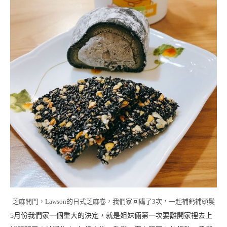
芝麻開門，Lawson的日式芝麻卷，我們家回購了3次，一起補鈣補頭髮
5月份我們家一個重大的決定，就是姐妹倆第一次要離開家裡去上