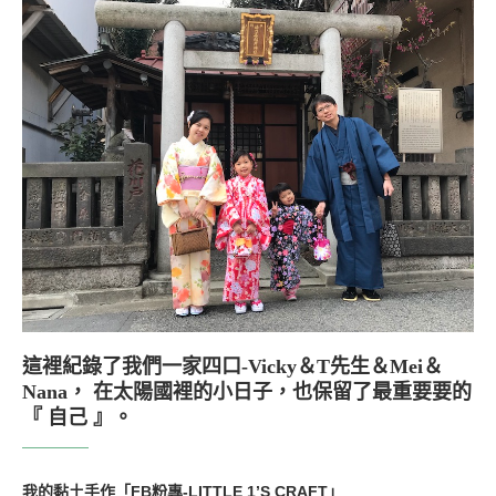
這裡紀錄了我們一家四口-Vicky＆T先生＆Mei＆
Nana， 在太陽國裡的小日子，也保留了最重要要的
『 自己 』。
我的黏土手作「FB粉專-LITTLE 1’S CRAFT」