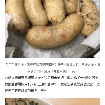
有了台灣香腸，怎麼可以忘記糯米腸？只是米腸灌太飽，蒸好之後，腸
衣裂開3個，變成『裸體米糕』，笑～
台灣香腸研究會結束之後，我意猶未盡的上網訂購了一個304的不
鏽鋼灌香腸的用具，網上說保固20年，就是灌到我變成歐巴桑，要
戴老花眼鏡綁繩的概念，笑～