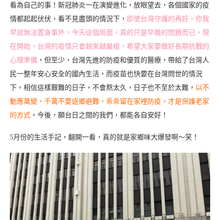
看為自己的事！新冠肺炎一在演變進化，放眼望去，各個國家的疫
情都起起伏伏，看不見盡頭的情況下，
即使台灣守護的再好，你我
早就無法置身事外，今天這個局面，真的只是早晚的問題而已，現
在開始，台灣的疫情只會越來越嚴梭，希望大家要做好長期抗戰的
心理準備
，但至少，台灣先進的防疫和優質的醫療，帶給了台灣人
民一整年安心安全的國內生活，而疫苗也快要在台灣問世的情況
下，相信這樣艱難的日子，不會熬太久，日子也不至於太難，
以不
動應萬變，千萬不要返鄉避難，乖乖留在家裡防疫，才是保護老家
的方式
，今後，願台日之間的我們，都能各自安好！
5月份的生活手記，翻開一看，真的就是家鄉味大爆發啊～笑！