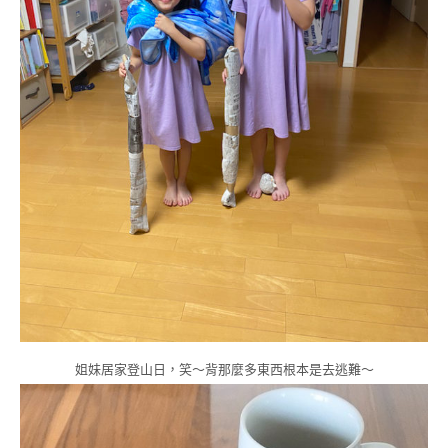
姐妹居家登山日，笑～背那麼多東西根本是去逃難～