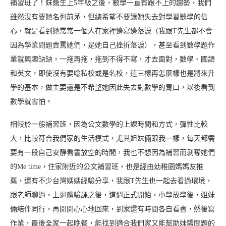
補習班了！妹醬生上5年級之後，數學一直有跟不上的趨勢，我們
雖然沒有要她名列前茅，但總希望不要讓她失去對學習數學的信
心，就是看到她常常一個人在家裡邊寫邊落淚（我跟T先生都不會
因為學業問題責罵她們，是她自己挫折落淚），甚至看到數學題作
業就興趣缺缺，一拖再拖，拖到不得不寫，才去面對，數學、國語
和英文，即使沒有要唸私校或是名校，這三樣再怎麼樣也是將來升
學的基本，做主要還是不希望她因此失去對數學的胃口，以後看到
數學就害怕。
相較於一般補習班，因為公文數學的上課時間和方式，彈性比較
大，比較符合我們家的生活模式，尤其姐妹倆跟我一樣，每天都需
要有一段自己安靜看書放空的時間，我也不想因為補習而剝奪她們
的Me time，住家附近的公文補習班，也是經由幼稚園媽媽友推
薦，還有不少台灣媽媽經驗分享，我跟T先生也一起去看過環境，
跟老師聊過，上過體驗課之後，這週正式開始，小學放學後，姐妹
倆結伴同行，再開開心心地回來，到家還有時間各自看書，然後寫
作業，最後全家一起晚餐，能找到適合我們家又能幫助妹醬問題的