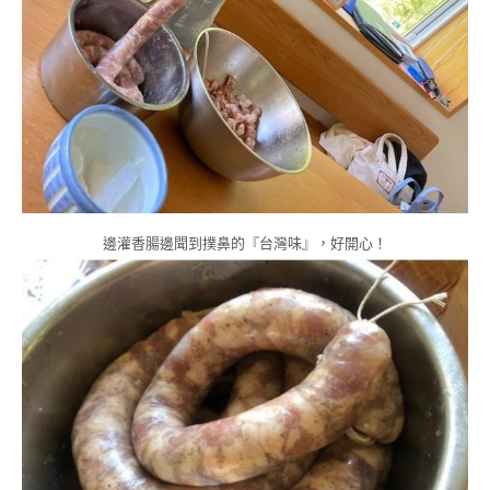
邊灌香腸邊聞到撲鼻的『台灣味』，好開心！