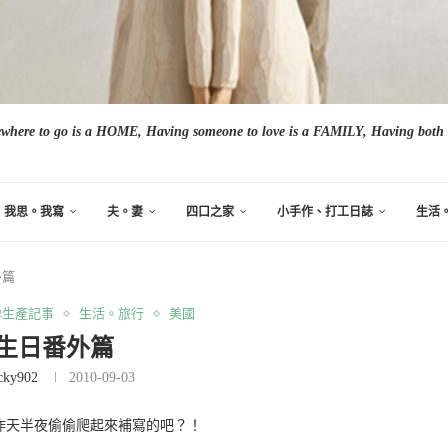
here to go is a HOME, Having someone to love is a FAMILY, Having both i
我思。我寫
夫。妻
四口之家
小手作、打工日誌
生活
外篇
孕生產記事
生活。旅行
美國
歲生日番外篇
cky902
2010-09-03
他昨天半夜偷偷爬起來補寫的吧？！