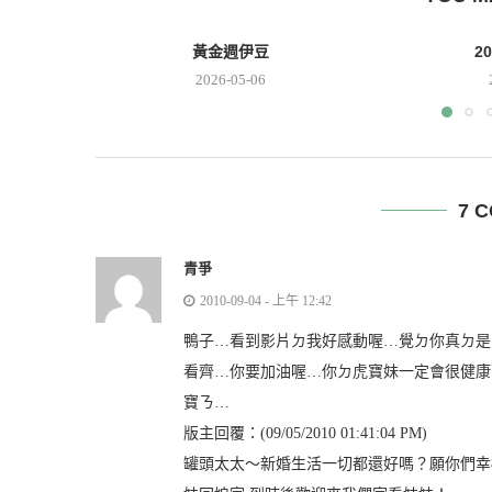
黃金週伊豆
2
2026-05-06
7 
青爭
2010-09-04 - 上午 12:42
鴨子…看到影片ㄉ我好感動喔…覺ㄉ你真ㄉ是
看齊…你要加油喔…你ㄉ虎寶妹一定會很健康
寶ㄋ…
版主回覆：(09/05/2010 01:41:04 PM)
罐頭太太～新婚生活一切都還好嗎？願你們幸福