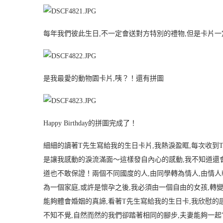
每年我們彼此生日,不一定會送對方特別的禮物,但是卡片
是我最愛的動物園卡片,咦？！還有拼圖
Happy Birthday的拼圖完成了！
細細的讀著T先生寫給我的生日卡片,我熱淚盈眶,每次收到T先
是讓我感動的淚流滿面～這樣發自內心的感動,我不知道還
道也不敢保證！兩個不同國度的人,由同學轉為情人,由情人
為一個家庭,或許是懷孕之後,我必須由一個自由的女孩,轉
能夠體會婚姻的真諦,看著T先生寫給我的生日卡,我欣慰的
不知不覺,自然而然的我們卻踏著相同的腳步,夫妻能夠一起