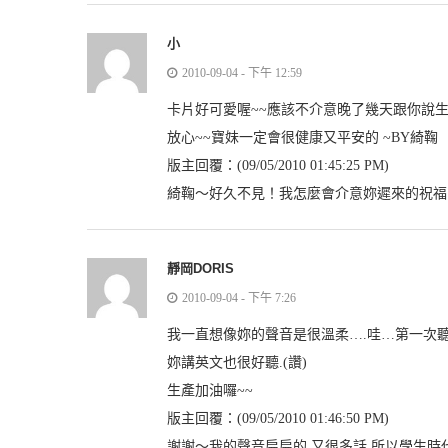
小
2010-09-04 - 下午 12:59
卡片好可愛喔~~應該不介意晚了幾天跟你說生日
放心~~寶妹一定會很健康又平安的 ~BY綺鞠
版主回覆：(09/05/2010 01:45:25 PM)
綺鞠～好久不見！我怎麼會介意妳遲來的祝福
靜岡DORIS
2010-09-04 - 下午 7:26
我一直想像妳的聲音是很溫柔….哇…第一次聽
妳講英文也很好聽.(讚)
生產加油囉~~
版主回覆：(09/05/2010 01:46:50 PM)
謝謝～我的聲音扁扁的,又很多話,所以學生時