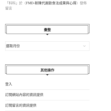
「
科科
」於〈
FMD-新陳代謝飲食法成果與心得
〉發佈
留言
年菜。採草莓。小...
白馬栂池高原
2026-03-01
2025-04-01
彙整
其他操作
登入
訂閱網站內容的資訊提供
訂閱留言的資訊提供