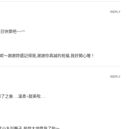
REPLY
快樂吧~~^^
呢～謝謝妳還記得我,謝謝你真誠的祝福,我好開心喔！
REPLY
了之後….溫柔+甜美啦….
代小名叫鴨子,是妳太誇獎我了啦～