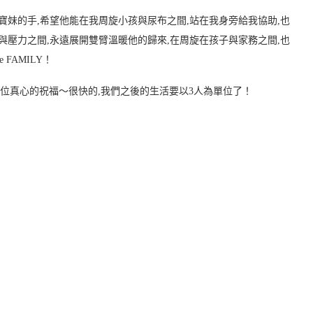
寶妹的手,希望他能在我周旋小孩與尿布之間,站在我身旁給我協助,也
與壓力之間,永遠展開雙臂溫暖他的歸來,在周旋在孩子與家務之間,也
are FAMILY！
各位真心的祝福～很快的,我們之後的生活要以3人為單位了！