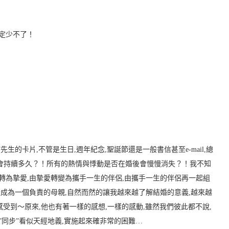
一定少不了！
生的卡片,不管是生日,週年紀念,聖誕節還是一般書信甚至e-mail,總
會持續多久？！所有的熱情與悸動是否在婚後會慢慢消失？！我不知
轉為摯愛,由摯愛轉變為攜手一生的伴侶,由攜手一生的伴侶再一起組
變成為一個負責的母親,自然而然的讓我越來越了解結婚的意義,越來越
感受到～原來,他也有著一樣的感想,一樣的感動,雖然我們彼此都不說,
”同步”看似天經地義,實施起來確非常的困難…