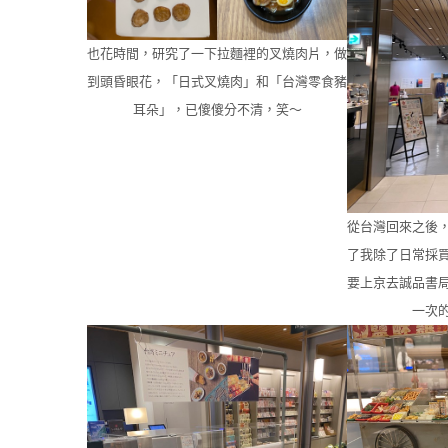
也花時間，研究了一下拉麵裡的叉燒肉片，做
到頭昏眼花，「日式叉燒肉」和「台灣零食豬
耳朵」，已傻傻分不清，笑～
從台灣回來之後
了我除了日常採
要上京去誠品書
一次