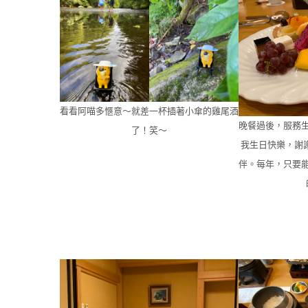
看看阿喵多愜意～就差一杯插著小傘的雞尾酒
晚餐過後，服務
了！笑～
我生日快樂，謝
伴。每年，只要