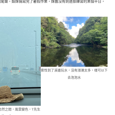
的尾聲，姐妹倆寫完了暑假作業，妹醬沒有劍道部練習的某個平日，
索性到了溪邊玩水，沒有漲潮太多，樣可以下
去泡泡水
忽然之間，風雲變色，T先生