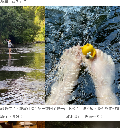
承認是「雨男」？
越來越忙了，終於可以全家一
連阿喵也一起下水了，殊不知，我有多怕他被
出遊了，真好！
「放水流」，夾緊～笑！