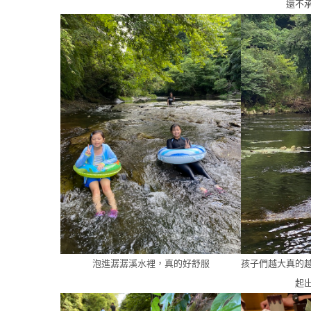
還不
泡進潺潺溪水裡，真的好舒服
孩子們越大真的
起