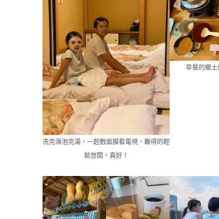
早餐的鄉土
洗完澡泡完湯，一起敷面膜看電視，難得的輕
鬆悠閒，真好！