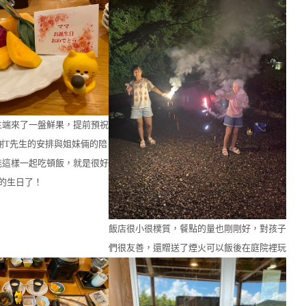
生端來了一盤鮮果，提前預祝
謝T先生的安排與姐妹倆的陪
能這樣一起吃頓飯，就是很好
的生日了！
飯店很小很樸質，餐點的量也剛剛好，對孩子
們很友善，還贈送了煙火可以飯後在庭院裡玩