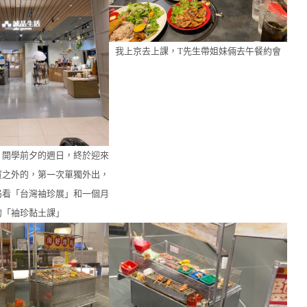
我上京去上課，T先生帶姐妹倆去午餐約會
，開學前夕的週日，終於迎來
買之外的，第一次單獨外出，
局看「台灣袖珍展」和一個月
的「袖珍黏土課」