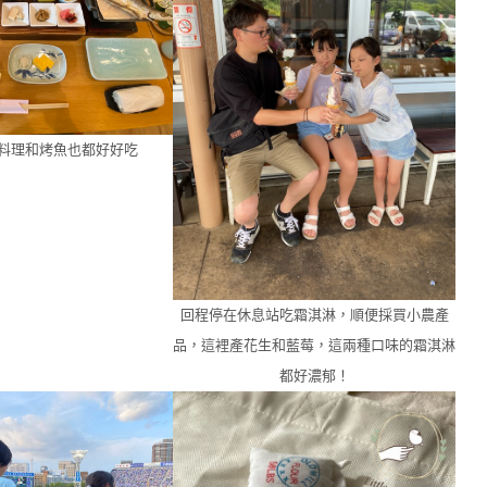
料理和烤魚也都好好吃
回程停在休息站吃霜淇淋，順便採買小農產
品，這裡產花生和藍莓，這兩種口味的霜淇淋
都好濃郁！