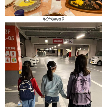
難分難捨的晚餐