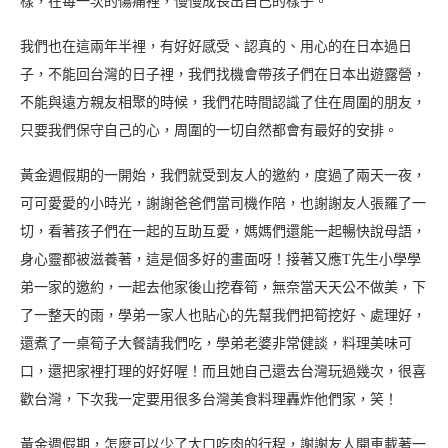
樣，在每一次的傷痛裡，慢慢成長出自己的樣子。
我們也在這兩年半裡，有好好感受、認真的、用心的在日本過日
子，不能回台灣的日子裡，我們找機會帶孩子們在日本出遊露營，
不能與遠方親友相聚的時候，我們花時間認識了住在周圍的朋友，
只要我們保守自己的心，周圍的一切自然都會有最好的安排。
黃金週假期的一開始，我們就受到友人的邀約，度過了兩天一夜，
可可愛愛的小時光，謝謝爸爸們當司機作陪，也謝謝友人張羅了一
切，看著孩子們在一起的互助互愛，媽媽們還能一起暢快說母語，
身心靈都被滋養著，這是個多好的畫面呀！接著又應T先生小學學
弟一家的邀約，一起去他家後山挖春筍，無奈當天天公不做美，下
了一整天的雨，學弟一家人也貼心的先幫我們把筍挖好、處理好，
還煮了一桌筍子大餐請我們吃，學弟老婆非常健談，料理美味可
口，還把家裡打理的好好喔！而且她自己還去台灣玩過幾次，很喜
歡台灣，下次我一定要用很多台灣美食料理轟炸他們家，笑！
黃金週假期，怎麼可以少了大口吃肉的行程，謝謝友人開車載著一