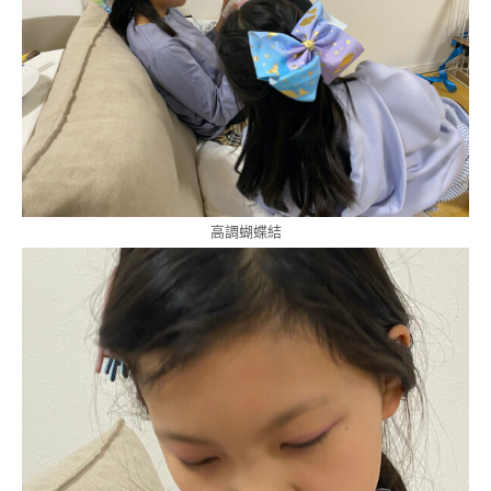
高調蝴蝶結