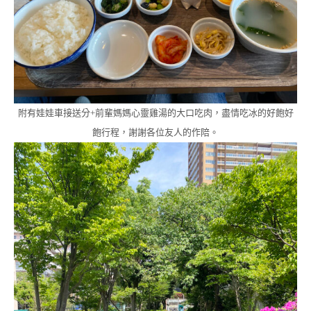
附有娃娃車接送分+前輩媽媽心靈雞湯的大口吃肉，盡情吃冰的好飽好
飽行程，謝謝各位友人的作陪。