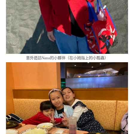
意外造訪Nana的小夥伴（在小拇指上的小瓢蟲）