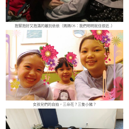
抱緊抱好又抱滿的離別依依（媽媽OS：我們明明就住很近..）
女孩兒們的自拍，三朵花？三隻小豬？