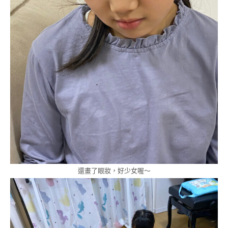
還畫了眼妝，好少女喔～