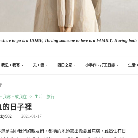
here to go is a HOME, Having someone to love is a FAMILY, Having both i
我思。我寫
夫。妻
四口之家
小手作、打工日誌
生活
裡
。我寫。故我在
生活。旅行
21的日子裡
cky902
2021-01-17
導還是關心我們的親友們，都隱約地透露出擔憂且焦慮，雖然住在日