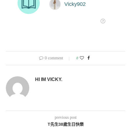
0 comment
0
HI IM VICKY.
previous post
T先生38歲生日快樂