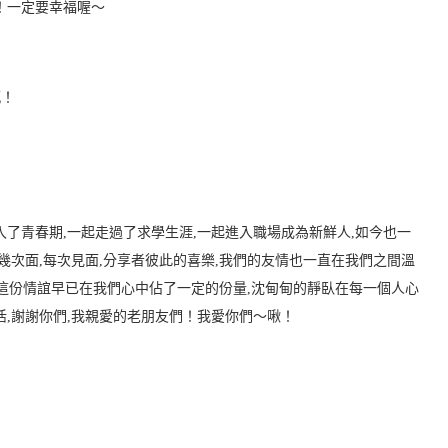
！一定要幸福喔～
感！
入了青春期,一起走過了求學生涯,一起進入職場成為新鮮人,如今也一
幾次面,每次見面,分享者彼此的喜樂,我們的友情也一直在我們之間溫
相信這份情誼早已在我們心中佔了一定的份量,沈甸甸的靜臥在每一個人心
活,謝謝你們,我親愛的老朋友們！我愛你們～啾！