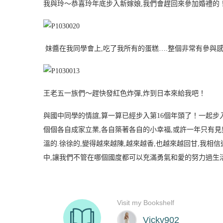
我與玲～恭喜玲年底步入新嫁娘,我們會趕回來參加婚禮的
妹醬在我同學會上,吃了我所有的蛋糕….整個非常有參與
王老五一族們～趕快發紅色炸彈,炸到日本來給我吧！
與國中同學的情誼,算一算已經步入第16個年頭了！一起步
個個各自成家立業,各自築著各自的小幸福,或許一年只有見
溫的.徐徐的,變得越來越陳,越來越香,也越來越回甘,我
中,讓我們不管在哪個國度都可以充滿勇氣和愛的努力過生