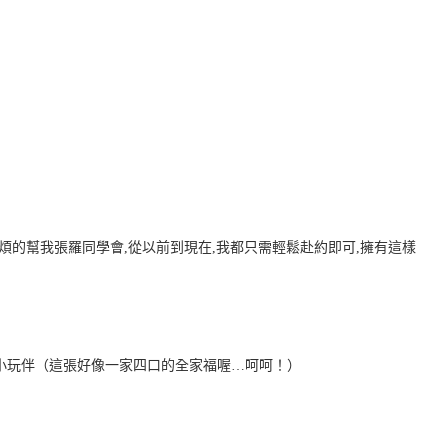
煩的幫我張羅同學會,從以前到現在,我都只需輕鬆赴約即可,擁有這樣
小玩伴（這張好像一家四口的全家福喔…呵呵！）