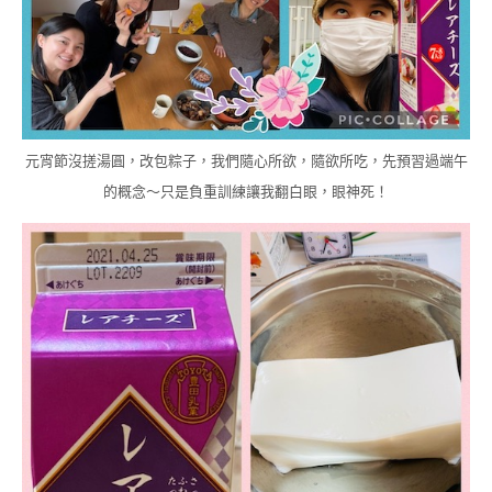
元宵節沒搓湯圓，改包粽子，我們隨心所欲，隨欲所吃，先預習過端午
的概念～只是負重訓練讓我翻白眼，眼神死！