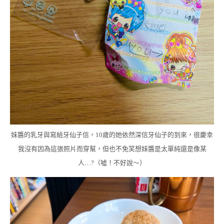
妹醬的乳牙與寫給牙仙子信，10歲的她依然深信牙仙子的到來，很慶幸
我沒有因為這張照片而穿幫，但也不免笑想妹醬是太單純還是像某
人…?（噓！不好說～）