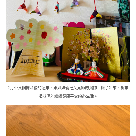
2月中某個掃除後的週末，跟姐妹倆把女兒節的擺飾，擺了出來，祈求
姐妹倆能繼續健康平安的過生活。