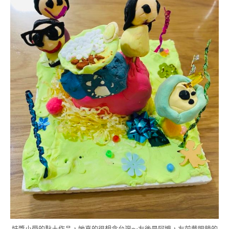
妹醬小學的黏土作品，她真的很想念台灣～左後是阿嬤，左前戴眼鏡的