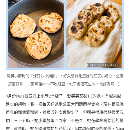
清晨小廚房的『烙豆沙小鍋餅』，好久沒有吃這樣的紅豆小點心，怎麼
這麼好吃！（歪嘴雞Nana不吃紅豆，包了幾個花生的，也好香喔！）
4月份Nana就要升上小學2年級了，愛哭哭又黏TT的她，有越來越
進步的趨勢，我一樣每天送她到公寓大門跟同學會合，現在跟我說
再見的那個霎那間，掉眼淚的次數變少了，但還是很甜很黏很愛我
們，三不五時，她小學放學回到家，不是奉上她在學校寫給我的情
書，就是獻上她在路邊撿拾的花給我，因為新冠肺炎的關係，Nana