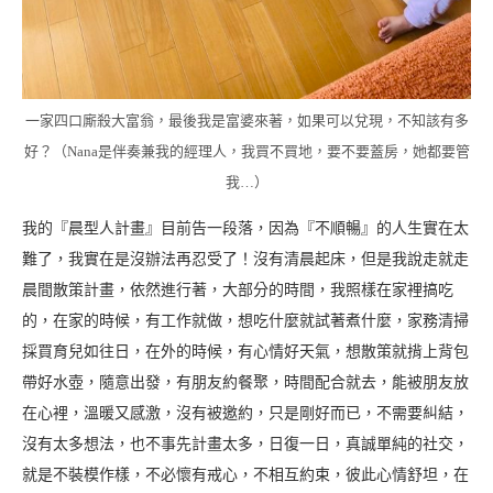
一家四口廝殺大富翁，最後我是富婆來著，如果可以兌現，不知該有多
好？（Nana是伴奏兼我的經理人，我買不買地，要不要蓋房，她都要管
我…）
我的『晨型人計畫』目前告一段落，因為『不順暢』的人生實在太
難了，我實在是沒辦法再忍受了！沒有清晨起床，但是我說走就走
晨間散策計畫，依然進行著，大部分的時間，我照樣在家裡搞吃
的，在家的時候，有工作就做，想吃什麼就試著煮什麼，家務清掃
採買育兒如往日，在外的時候，有心情好天氣，想散策就揹上背包
帶好水壺，隨意出發，有朋友約餐聚，時間配合就去，能被朋友放
在心裡，溫暖又感激，沒有被邀約，只是剛好而已，不需要糾結，
沒有太多想法，也不事先計畫太多，日復一日，真誠單純的社交，
就是不裝模作樣，不必懷有戒心，不相互約束，彼此心情舒坦，在