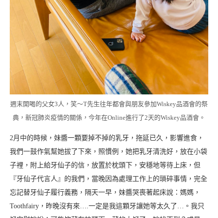
週末開喝的父女3人，笑～T先生往年都會與朋友參加Wiskey品酒會的祭
典，新冠肺炎疫情的關係，今年在Online進行了2天的Wiskey品酒會。
2月中的時候，妹醬一顆要掉不掉的乳牙，拖延已久，影響進食，
我們一鼓作氣幫她拔了下來，照慣例，她把乳牙清洗好，放在小袋
子裡，附上給牙仙子的信，放置於枕頭下，安穩地等待上床，但
『牙仙子代言人』的我們，當晚因為處理工作上的瑣碎事情，完全
忘記替牙仙子履行義務，隔天一早，妹醬哭喪著起床說：媽媽，
Toothfairy，昨晚沒有來….一定是我這顆牙讓她等太久了…。我只