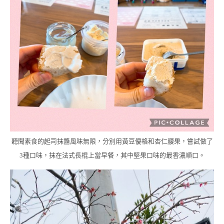
聽聞素食的起司抹醬風味無限，分別用黃豆優格和杏仁腰果，嘗試做了
3種口味，抹在法式長棍上當早餐，其中堅果口味的最香濃順口。