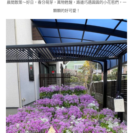
晨間散策～好日，春分萌芽，萬物甦醒，路邊巧遇圓圓的小花苞們，一
顆顆的好可愛！