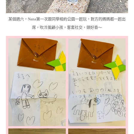
某個週六，Nana第一次跟同學相約公園一起玩，對方的媽媽都一起出
席，吹冷風顧小孩，客套社交，頭好昏～