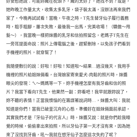
好安慰她說：可能妳藏在枕頭下，藏的太好了，她找不到？或是，
她昨晚工作量太大，收集太多乳牙，袋子裝太滿，沒辦法再來我們
家了，今晚再試試看！當晚，午夜之時，T先生替牙仙子履行義務
時，粗手粗腳，屢次失敗，最後我一出馬，完美收場！（驕傲～甩
髮～），我當晚一樣把妹醬的乳牙和信拍照留念，老媽子T先生在
一旁耳提面命說：照片上傳電腦之後，趕緊刪除，以免孩子們看到
手機裡的照片，就穿幫了！
我隨便敷衍的說：好啦！好啦！知道啦～結果…過沒幾天，我用手
機裡的照片給姐妹倆看，台灣娘家寄來愛犬-肉鬆的照片時，妹醬
眼尖的發現：ㄟ～媽媽等一下，妳手機裡怎麼有我牙齒和信的照
片？我當下看向T先生，他果然一副：妳看吧！我早就跟妳說了，
妳不聽的表情！正當我懊惱的在籌謀著說詞時…，妹醬大叫：我就
知道是你們！當我已破釜沉舟的心態，準備好在姐妹倆面前承認，
其實我們才是『牙仙子的代言人』時，妹醬又說：就是你們趁我睡
覺的時候，偷偷拿出來拍照，所以牙仙子第一天才沒有來，因為她
來了沒找到牙齒，吼～我就在想牙仙子怎麼這次失約了呢？