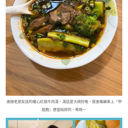
謝謝老朋友送的暖心紅燒牛肉湯，湯這麼大碗好喝，我會繼續奉上『甲
粗飽』便當給妳的，啾咪～