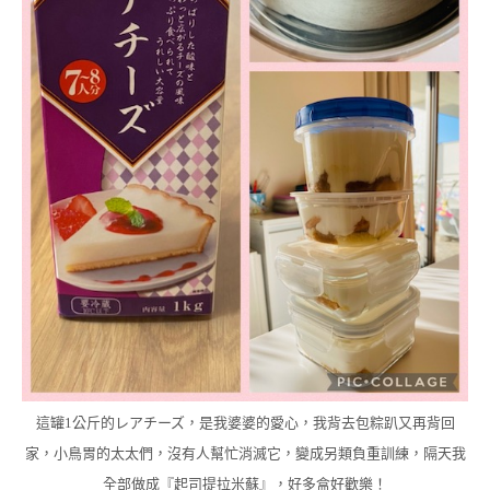
這罐1公斤的レアチーズ，是我婆婆的愛心，我背去包粽趴又再背回
家，小鳥胃的太太們，沒有人幫忙消滅它，變成另類負重訓練，隔天我
全部做成『起司提拉米蘇』，好多盒好歡樂！