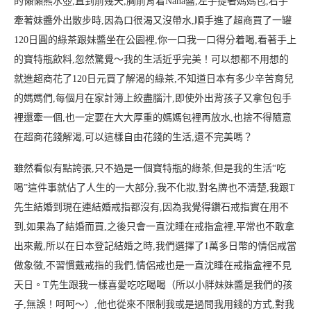
的懶懶熊水壺,直到前幾天,胸前背着Nana醬,左手提著媽媽包,右手
牽著妹醬外出散步時,因為口很渴又沒帶水,順手進了超商買了一罐
120日圓的綠茶跟妹醬坐在公園裡,你一口我一口得分着喝,看著手上
的寶特瓶飲料,忽然驚覺～我的生活近乎完美！可以想都不用想的
就進超商花了120日元買了解渴的綠茶,不知道日本有多少辛苦育兒
的媽媽們,每個月在家計簿上絞盡腦汁,即使外出背孩子又拿包包手
裡還牽一個,也一定要在大大厚重的媽媽包裡再放水,也捨不得隨意
在超商花錢解渴,可以這樣自由花錢的生活,還不完美嗎？
雖然看似有點誇張,只不過是一個寶特瓶的綠茶,但是我的生活“吃
喝”這件事就佔了人生的一大部分,我不化妝,對名牌也不清楚,我跟T
先生結婚到現在連結婚戒指都沒有,因為我覺得鑽石戒指實在用不
到,如果為了結婚而買,之後只會一直沈睡在戒指盒裡,平常也不敢拿
出來戴,所以在日本登記結婚之時,我們選擇了1萬多日幣的情侶戒當
做象徵,不習慣戴戒指的我們,情侶戒也是一直沈睡在戒指盒裡不見
天日。T先生跟我一樣喜愛吃吃喝喝（所以小胖妹妹醬是我們的孩
子,無誤！呵呵～）,他也從來不限制我或是過問我用錢的方式,對我