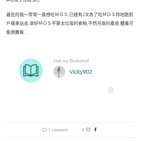
最近的我～常常一直想吃ＭＯＳ,已經有2次為了吃ＭＯＳ特地跑到
戶塚車站去,幸好ＭＯＳ不算太垃圾的食物,不然月底的產撿,體重可
能很難看…
1 comment
0