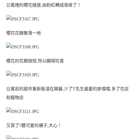
公寓裡的櫻花隧道,由粉紅轉成青綠了！
櫻花花瓣散落一地
櫻花的花期很短,所以顯得珍貴
公寓前的超市重新裝潢在開幕,少了T先生最愛的麥噹噹,多了花店
和寵物店
又買了3雙可愛的襪子,大心！