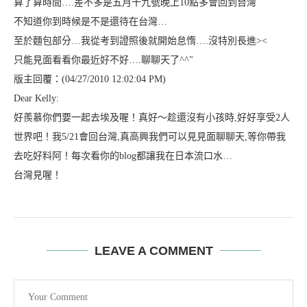
算了算時間….差不多是五月十九號晚上10點多會回到台灣
不知道你到時候是不是還待在台灣…
至於麵包部分…我從考到證照後就開始怠惰….沒特別長進><
只能見面看看你最近好不好….聊聊天了^^"
版主回覆：(04/27/2010 12:02:04 PM)
Dear Kelly:
好羨慕你們要一起去埃及喔！真好～趁還沒有小孩時,好好享受2人
世界吧！我5/21會回台灣,真高興我們可以見見面聊聊天,等你帶我
去吃好料阿！每次看你的blog都讓我在日本流口水…
台灣見喔！
LEAVE A COMMENT