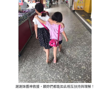
謝謝妹醬神救援，願妳們都能如此相互扶持與理解！