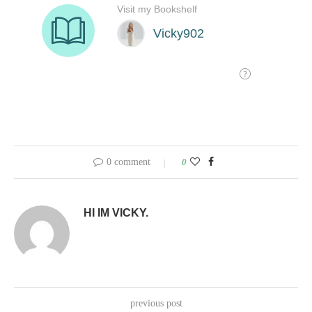
0 comment
0
HI IM VICKY.
previous post