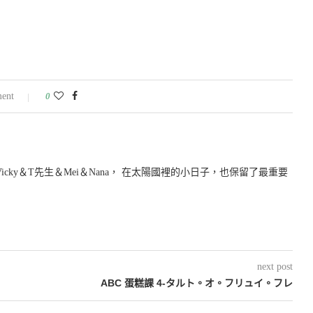
ent
0
icky＆T先生＆Mei＆Nana， 在太陽國裡的小日子，也保留了最重要
next post
ABC 蛋糕課 4-タルト。オ。フリュイ。フレ