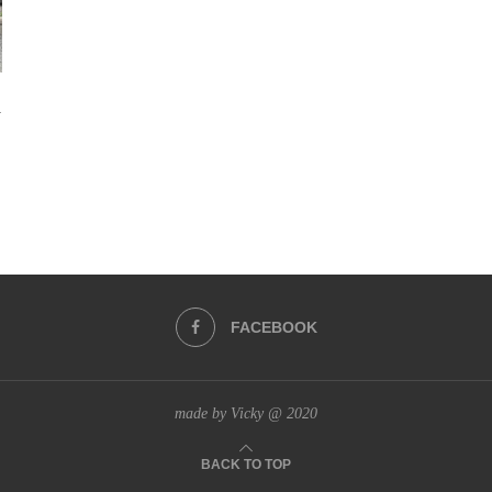
i
FACEBOOK
made by Vicky @ 2020
BACK TO TOP