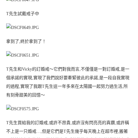
T先生試戴戒子中
拿到了,終於拿到了！
T先生和Vicky的訂婚戒～它們對我而言,不僅僅是一對訂婚戒,是一
個承諾的實現,實現了我們說好要牽緊彼此的承諾,是一段自我實現
的過程,實現了我跟T先生這一年多來在太陽國一起努力過生活,所
有刻骨甜美的回憶～
T先生買給我的訂婚戒,或許不昂貴,或許沒有閃亮亮的真鑽,或許稱
不上是一只婚戒…,但是它們是T先生幾乎每天晚上在超市裡,搬著