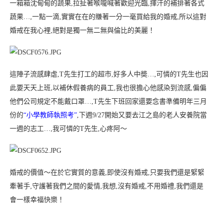
一箱箱沈甸甸的蔬果,拉扯著喉嚨喊著歡迎光臨,揮汗的補排著各式
蔬果…,一點一滴,實實在在的賺著一分一毫買給我的婚戒,所以這對
婚戒在我心裡,絕對是獨一無二無與倫比的美麗！
這陣子流感肆虐,T先生打工的超市,好多人中奬…,可憐的T先生也因
此要天天上班,以補休假養病的員工,我也很擔心他感染到流感,偏偏
他們公司規定不能戴口罩…,T先生下班回家還要念書準備明年三月
份的
“小學教師執照考”
,下週9/27開始又要去江之島的老人安養院當
一週的志工…,我可憐的T先生,心疼阿～
婚戒的價值～在於它實質的意義,即使沒有婚戒,只要我們還是緊緊
牽著手,守護著我們之間的愛情,我想,沒有婚戒,不用婚禮,我們還是
會一樣幸福快樂！