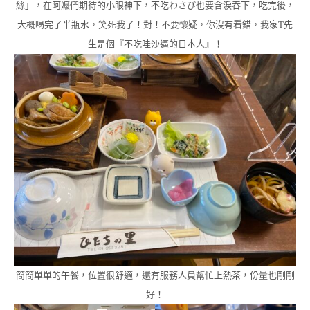
絲」，在阿嬤們期待的小眼神下，不吃わさび也要含淚吞下，吃完後，
大概喝完了半瓶水，笑死我了！對！不要懷疑，你沒有看錯，我家T先
生是個『不吃哇沙逼的日本人』！
簡簡單單的午餐，位置很舒適，還有服務人員幫忙上熱茶，份量也剛剛
好！