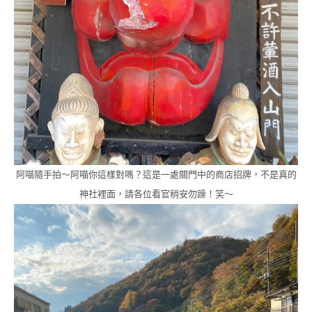
阿喵隨手拍～阿喵你這樣對嗎？這是一處關門中的商店招牌，不是真的
神社裡面，請各位看官稍安勿躁！笑～