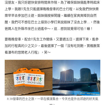
沒朋友，我只好趕快安排時間來作陪，為了確保姐妹倆能準時起床
上學，我跟T先生只能選擇晚晚發車的巴士行程，以免我們快快樂
樂早早去參加巴士遊，姐妹倆按掉鬧鐘，繼續在家爽爽睡到自然
醒，我們可不想在巴士上接到小學打來說姐妹了沒去上學…，然後
爸媽人在外縣市坐巴士逍遙中～，這…想到就覺得可怕！嚇！
要晚晚發車，配合T先生工作關係，又要週五日，選擇下來，能參
加的行程真的少之又少，最後選擇了一個『沒有吃到飽，賞楓散策
看瀑布的悠閒老人行程』，笑～
8:30發車的巴士之旅，一早在橫濱集合，今天也是外出郊遊的好天氣