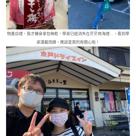
物產店裡，我才轉身拿包梅乾，學弟已經消失在茫茫商海裡…，看到學
弟滿載而歸，應該是買的有開心啦！