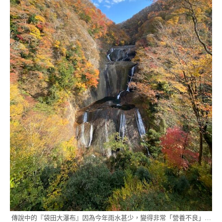
傳說中的『袋田大瀑布』因為今年雨水甚少，變得非常「營養不良」…