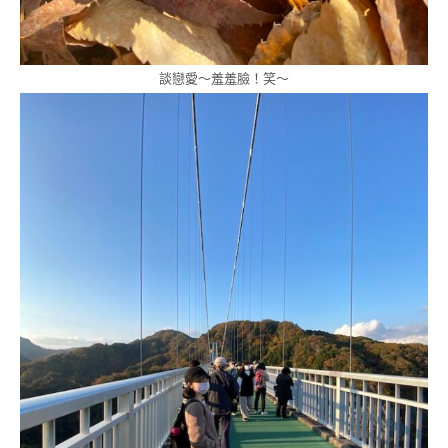
談戀愛～羞羞臉！笑～