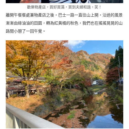
歡樂物產店，買好買滿，買到夫婦和諧，笑！
離開午餐餐處兼物產店之後，巴士一路一直往山上開，沿途的風景
漸漸由綠油油的田園，轉為紅黃橘的秋色，我們也在搖搖晃晃的山
路間小憩了一回午覺。