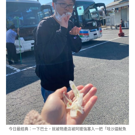
今日最經典：一下巴士，就被物產店被阿嬤強塞入一把「哇沙逼魷魚