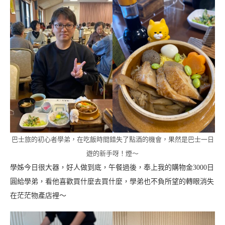
巴士旅的初心者學弟，在吃飯時間錯失了點酒的機會，果然是巴士一日
遊的新手呀！煙～
學姊今日很大器，好人做到底，午餐過後，奉上我的購物金3000日
圓給學弟，看他喜歡買什麼去買什麼，學弟也不負所望的轉眼消失
在茫茫物產店裡～