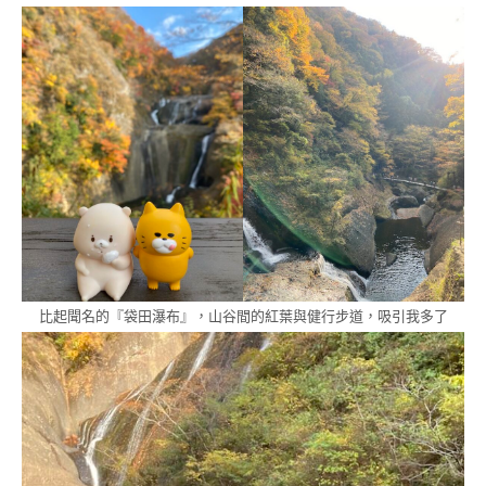
比起聞名的『袋田瀑布』，山谷間的紅葉與健行步道，吸引我多了