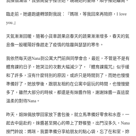
我撲個滿懷，我張開雙手接住她，親親她的髮絲，順手推她離開。
臨走前，她邊跑邊轉頭對我說：『媽咪，等我回來再陪妳，I love
you.』
天氣漸漸回暖，隨著小貨車蔬果店春天的蔬果漸漸增多，春天的氣
息像一股暖陽好像趕走了疫情的陰霾與瑟瑟的寒冬。
我依然每天送Nana到公寓大門前與同學會合，最近，不管是不是有
體育課的日子，她哭泣的次數大幅減少了，『體育課魔咒』似乎緩
和了許多，沒有什麼特別的原因，或許只是時間到了，而她也慢慢
準備好了，她放學後，跟朋友相約在公寓中庭玩的時間，也慢慢變
多了，雖然大部分的時候，都還是有妹醬作陪，謝謝妹醬一直這麼
溫柔的對待Nana。
昨天，姐妹倆放學回家放下書包後，就立馬準備好零食和水壺，一
起去中庭赴約，妹醬甚至開心的帶上了野餐墊，出門沒多久，Nana
按門鈴說：媽咪，我要準備分享給朋友的點心袋，忘了在和室，妳