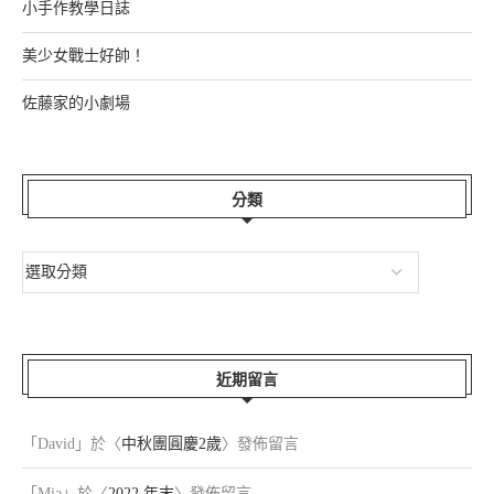
小手作教學日誌
美少女戰士好帥！
佐藤家的小劇場
分類
近期留言
「
David
」於〈
中秋團圓慶2歲
〉發佈留言
「
Mia
」於〈
2022 年末
〉發佈留言