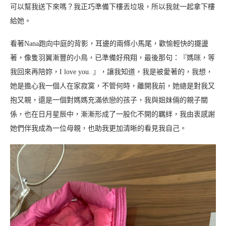
可以幫我送下來嗎？我正巧準備下樓丟垃圾，所以我就一起拿下樓
給她。
看著Nana跑向中庭的背影，耳邊的兩條小馬尾，歡愉輕快的擺盪
著，像隻羽翼漸豐的小鳥，已準備好飛翔，最後那句：『媽咪，等
我回來再陪妳，I love you. 』，讓我知道，我是被愛著的，我想，
她是擔心我一個人在家寂寞，不管何時，離開我前，她總是對我又
抱又親，還是一個對媽媽充滿依戀的孩子，我與姐妹倆的親子關
係，也在日月星辰中，漸漸形成了一股化不開的羈絆，我由衷感謝
她們伴我成為一位母親，也助我更加清晰的看見我自己。