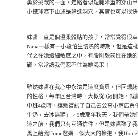
勇於挑戰的一面，走路看似短腿笨重的穿山甲
小鐵球滾下山或是躲進洞穴，其實也可以很快
妹醬一直是個溫柔體貼的孩子，常常覺得很幸
Nana一樣有一小段怕生慢熟的時期，但是
代之在她纖細敏感之中，有股剛毅韌性在她的
戰，常常讓我們忍不住為她喝采！
雖然妹醬在我心中永遠是這麼寶貝，但回想起
的性格，每年回台灣時，大概從3歲開始，就
中班4歲時，讓她嘗試了自己去公寓小商店買
牛奶，去冰無糖」，5歲那年秋天，我們帶她們
這之前，我們只有互通信件，但是妹醬聽了我
馬上給我Home爸媽一個大大的擁抱，我Hom