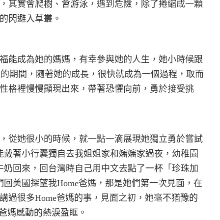
，其實會爬樹、會游泳，遇到危險，除了捲縮成一顆
的閃避入草叢。
福能成為她的媽媽，有幸參與她的人生，她小時候跟
這樣的期間，隨著她的成長，很快就成為一個過程，取而
性格裡慢慢顯現出來，帶著恐懼向前，勇於接受挑
，從她很小的時候，就一點一滴展現她獨立勇於嘗試
能戴著小行囊獨自去我姐姐家和嬸嬸家過夜，幼稚園
牛奶回來，回台灣時自己用中文去點了一杯「珍珠加
回美國探望我Home爸媽，那是她們第一次見面，在
講過很多Home爸媽的事，見面之初，她毫不猶豫的
e爸媽感動的熱淚盈眶。