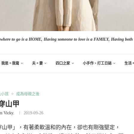
here to go is a HOME, Having someone to love is a FAMILY, Having both i
我思。我寫
夫。妻
四口之家
小手作、打工日誌
生活
毛小孩
成為母親之後
穿山甲
m Vicky.
2019-09-26
「穿山甲」，有著柔軟溫和的內在，卻也有剛強堅定，