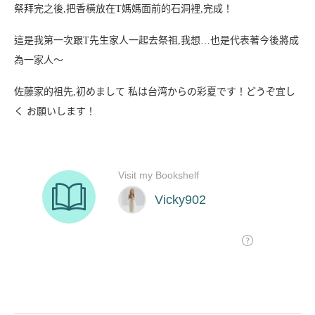
祭拜完之後,把香橫放在T媽媽面前的石洞裡,完成！
這是我第一次跟T先生家人一起去祭祖,我想…也是代表著今後將成
為一家人〜
佐藤家的祖先,初めまして 私は台湾からの彩夏です！どうぞ宜し
く お願いします！