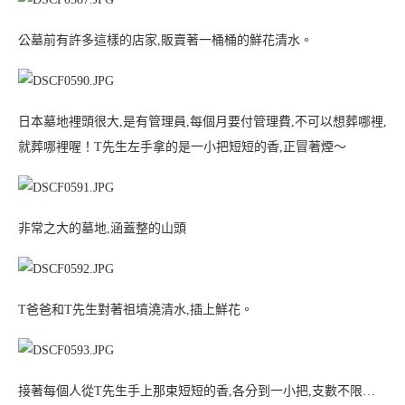
公墓前有許多這樣的店家,販賣著一桶桶的鮮花清水。
日本墓地裡頭很大,是有管理員,每個月要付管理費,不可以想葬哪裡,
就葬哪裡喔！T先生左手拿的是一小把短短的香,正冒著煙～
非常之大的墓地,涵蓋整的山頭
T爸爸和T先生對著祖墳澆清水,插上鮮花。
接著每個人從T先生手上那束短短的香,各分到一小把,支數不限…