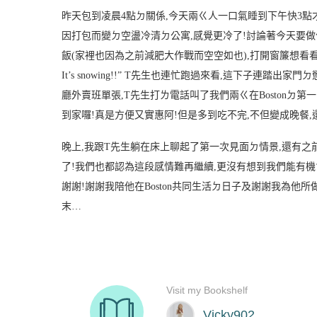
昨天包到凌晨
4
點ㄉ關係
,
今天兩ㄍ人一口氣睡到下午快
3
點
因打包而變ㄉ空盪冷清ㄉ公寓
,
感覺更冷了
!
討論著今天要做
飯
(
家裡也因為之前減肥大作戰而空空如也
),
打開窗簾想看
It’s snowing!!” T
先生也連忙跑過來看
,
這下子連踏出家門ㄉ
廳外賣班單張
,T
先生打ㄌ電話叫了我們兩ㄍ在
Boston
ㄉ第一
到家囉
!
真是方便又實惠阿
!
但是多到吃不完
,
不但變成晚餐
,
晚上
,
我跟
T
先生躺在床上聊起了第一次見面ㄉ情景
,
還有之
了
!
我們也都認為這段感情難再繼續
,
更沒有想到我們能有機
謝謝
!
謝謝我陪他在
Boston
共同生活ㄉ日子及謝謝我為他所
末
…