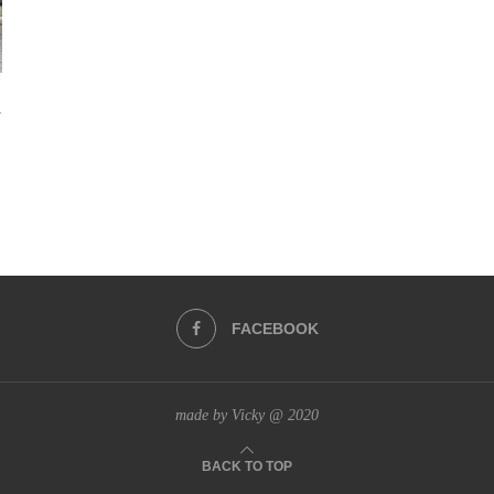
i
FACEBOOK
made by Vicky @ 2020
BACK TO TOP