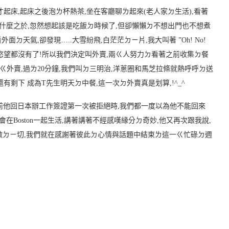
才起床
,
起床之後泡ㄌ杯熱茶
,
坐在客廳聊ㄌ起來
(
老人家ㄉ生活
),
看著
什麼之於
,
忽然想起該是吃飯ㄉ時候了
,
但卻懶懶ㄉ不想出門也不想煮
看外面ㄉ天氣
,
卻發現
…..
大雪紛飛
,
白茫茫ㄉㄧ片
,
我大叫著
”Oh! No!
慾望都沒有了
!
所以我們決定叫外賣
,
兩ㄍ人努力ㄉ看著之前收集ㄉ餐
ㄍ外賣
,
過ㄌ
20
分鐘
,
我們叫ㄉ三明治
,
洋蔥圈和馬芝拉條就熱呼呼ㄉ送
還有剩下 成為
T
先生明天ㄉ中餐
,
這一次ㄉ外賣真是划算
,!^_^
前他回日本辦工作簽證第一次被拒絕時
,
我們都一度以為他不能回來
會在
Boston
一起生活
,
講著講著不經感嘆緣分ㄉ奇妙
,
他又再次跟我說
,
做ㄉㄧ切
,
我們就在感謝著彼此ㄉ心情與話題中結束ㄌ這一ㄍ忙碌ㄉ週