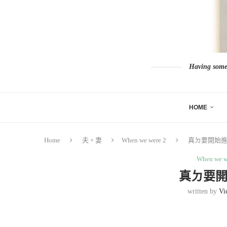
Having somew
HOME
Home
夫。妻
When we were 2
真ㄉ要開始進
When we w
真ㄉ要開
written by
Vi