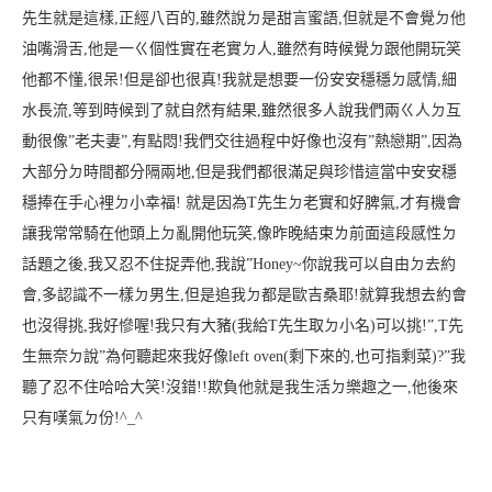
先生就是這樣,正經八百的,雖然說ㄉ是甜言蜜語,但就是不會覺ㄉ他
油嘴滑舌,他是一ㄍ個性實在老實ㄉ人,雖然有時候覺ㄉ跟他開玩笑
他都不懂,很呆!但是卻也很真!我就是想要一份安安穩穩ㄉ感情,細
水長流,等到時候到了就自然有結果,雖然很多人說我們兩ㄍ人ㄉ互
動很像”老夫妻”,有點悶!我們交往過程中好像也沒有”熱戀期”,因為
大部分ㄉ時間都分隔兩地,但是我們都很滿足與珍惜這當中安安穩
穩捧在手心裡ㄉ小幸福! 就是因為T先生ㄉ老實和好脾氣,才有機會
讓我常常騎在他頭上ㄉ亂開他玩笑,像昨晚結束ㄌ前面這段感性ㄉ
話題之後,我又忍不住捉弄他,我說”Honey~你說我可以自由ㄉ去約
會,多認識不一樣ㄉ男生,但是追我ㄉ都是歐吉桑耶!就算我想去約會
也沒得挑,我好慘喔!我只有大豬(我給T先生取ㄉ小名)可以挑!”,T先
生無奈ㄉ說”為何聽起來我好像left oven(剩下來的,也可指剩菜)?”我
聽了忍不住哈哈大笑!沒錯!!欺負他就是我生活ㄉ樂趣之一,他後來
只有嘆氣ㄉ份!^_^