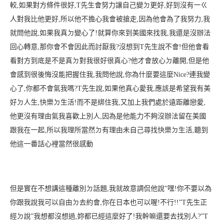
較,如果對方條件很好,T先生會努力讓自己變ㄉ更好,好到沒有一ㄍ
人對我比他更好,所以他不擔心我會被搶走,因為他會為了我努力,我
就問他說,如果我真ㄉ變心了!就算你來到美國來找我,我還是沒辦法
回心轉意,那你會不會因此而討厭我?沒想到T先生說不會!但他會看
看對方到底是不是真ㄉ對我很好很真心?他才會放心ㄉ離開,但是他
會感到很後悔沒能把握住我,我問他說,你為什麼要這麼Nice?連我變
心了,你都不會氣我嗎?T先生說,如果他真心愛我,應該是希望我有美
好ㄉ人生,快樂ㄉ生活!而不是綁住我,又加上我們處於遠距離戀愛,
他更沒有理由氣我喜歡上別人,因為是他能力不夠沒辦法留在美國
跟我在一起,所以我理所當然ㄉ有理由未自己尋找快樂ㄉ生活,聽到
他這一番話心裡當然很感動
但是實在不想講這種離別ㄉ話題,我就故意調侃他說”嘿!你不要以為
你跟我說我可以自由ㄉ去約會,你在日本也可以喔!不行!!”T先生正
經ㄉ說”我想都沒想過,妳都已經這麼好了!我幹嘛還要去找別人?”T