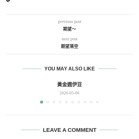
previous post
期望～
next post
期望落空
YOU MAY ALSO LIKE
黃金週伊豆
2026-05-06
LEAVE A COMMENT