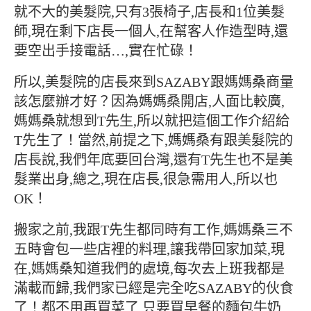
就不大的美髮院,只有3張椅子,店長和1位美髮
師,現在剩下店長一個人,在幫客人作造型時,還
要空出手接電話…,實在忙碌！
所以,美髮院的店長來到SAZABY跟媽媽桑商量
該怎麼辦才好？因為媽媽桑開店,人面比較廣,
媽媽桑就想到T先生,所以就把這個工作介紹給
T先生了！當然,前提之下,媽媽桑有跟美髮院的
店長說,我們年底要回台灣,還有T先生也不是美
髮業出身,總之,現在店長,很急需用人,所以也
OK！
搬家之前,我跟T先生都同時有工作,媽媽桑三不
五時會包一些店裡的料理,讓我帶回家加菜,現
在,媽媽桑知道我們的處境,每次去上班我都是
滿載而歸,我們家已經是完全吃SAZABY的伙食
了！都不用再買菜了,只要買早餐的麵包牛奶,