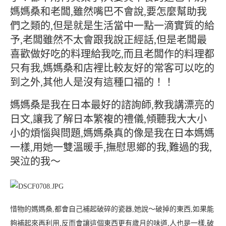
媽媽桑和老闆,雖然嘴巴不會說,要怎麼幫助我
們之類的,但是就是生活當中一點一滴實質的給
予,老闆雖然不太會跟我說正經話,但是老闆最
喜歡做好吃的料理給我吃,而且老闆作的料理都
只有我,媽媽桑和店裡比較友好的常客可以吃的
到之外,其他人是沒有這種口福的！！
媽媽桑是我在日本最好的諮詢師,教我講漂亮的
日文,讓我了解日本繁複的禮儀,傾聽我大大小
小的煩惱與問題,媽媽桑真的像是我在日本媽媽
一樣,用她一雙溫暖手,撫慰思鄉的我,難過的我,
哭泣的我～
惜物的媽媽桑,都會自己補起破碎的瓷器,她說～破掉的東西,如果能
夠補起來再利用,反而會讓這個東西更有歲月的味道,人也是一樣,破