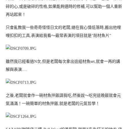
碎的心,或是破碎的性格,如果能夠適時的修補,可以幫助一個人重新
再站起來！
只會亂教我一些奇奇怪怪日文的老闆,總在我心情低落時,搬出他哩
哩扣扣的工具,表演給我看～最常表演的項目就是“削材魚片“
雖然我已經看過N次,但是老闆每次拿出這組材魚set,就會一再的講
解與表演….
之後,老闆就會作一碗材魚拌飯請我吃,然後說～吃完這晚飯就會元
氣滿滿！一碗簡單的材魚拌飯,就是老闆的元氣哲學！