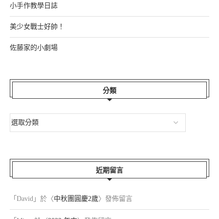
小手作教學日誌
美少女戰士好帥！
佐藤家的小劇場
分類
近期留言
「
David
」於〈
中秋團圓慶2歲
〉發佈留言