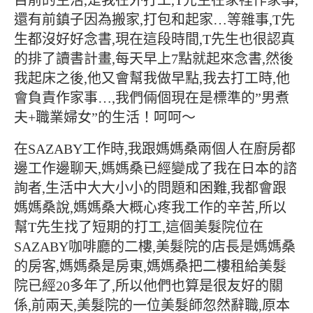
目前的生活,是我在外打工,T先生在家裡作家事,
還有前鎮子因為搬家,打包和起家…等雜事,T先
生都沒好好念書,現在這段時間,T先生也很認真
的排了讀書計畫,每天早上7點就起來念書,然後
我起床之後,他又會幫我做早點,我去打工時,他
會負責作家事…,我們倆個現在是標準的”男煮
夫+職業婦女”的生活！呵呵～
在SAZABY工作時,我跟媽媽桑兩個人在廚房都
邊工作邊聊天,媽媽桑已經變成了我在日本的諮
詢者,生活中大大小小的問題和困難,我都會跟
媽媽桑說,媽媽桑大概心疼我工作的辛苦,所以
幫T先生找了短期的打工,這個美髮院位在
SAZABY咖啡廳的二樓,美髮院的店長是媽媽桑
的房客,媽媽桑是房東,媽媽桑把二樓租給美髮
院已經20多年了,所以他們也算是很友好的關
係,前兩天,美髮院的一位美髮師忽然辭職,原本