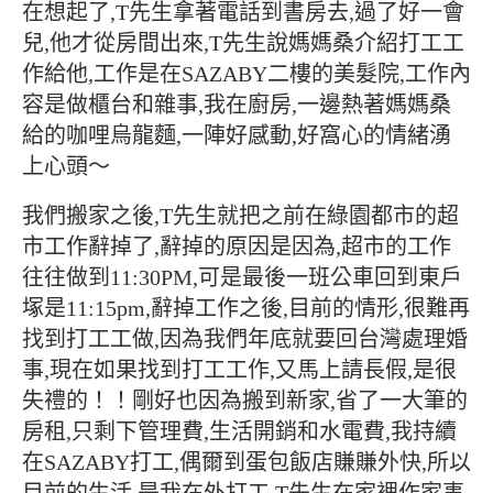
在想起了,T先生拿著電話到書房去,過了好一會
兒,他才從房間出來,T先生說媽媽桑介紹打工工
作給他,工作是在SAZABY二樓的美髮院,工作內
容是做櫃台和雜事,我在廚房,一邊熱著媽媽桑
給的咖哩烏龍麵,一陣好感動,好窩心的情緒湧
上心頭～
我們搬家之後,T先生就把之前在綠園都市的超
市工作辭掉了,辭掉的原因是因為,超市的工作
往往做到11:30PM,可是最後一班公車回到東戶
塚是11:15pm,辭掉工作之後,目前的情形,很難再
找到打工工做,因為我們年底就要回台灣處理婚
事,現在如果找到打工工作,又馬上請長假,是很
失禮的！！剛好也因為搬到新家,省了一大筆的
房租,只剩下管理費,生活開銷和水電費,我持續
在SAZABY打工,偶爾到蛋包飯店賺賺外快,所以