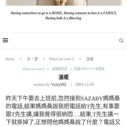
Having somewhere to go is a HOME, Having someone to love is a FAMILY,
Having both is a Blessing.
Home
夫。妻
When we were 2
溫暖
When we were 2
太陽國生活
彩夏Vのバイト甘苦談
溫暖
written by
Vicky902
2009-12-09
昨天下午要去上班前,忽然接到SAZABY媽媽桑
的電話,結果媽媽桑說我把電話給T先生,有事要
跟T先生講,讓我覺得很納悶….結果,T先生講一
下就掛掉了,正想問他媽媽桑說了什麼？電話又