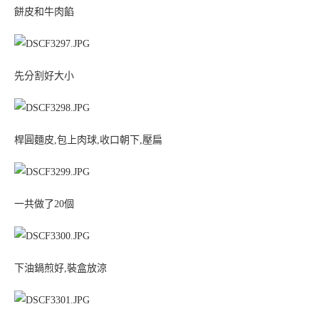
餅皮和牛肉餡
先分割好大小
桿圓麵皮,包上肉球,收口朝下,壓扁
一共做了20個
下油鍋煎好,裝盒放涼