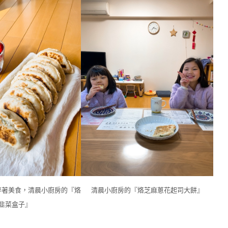
伴著美食，清晨小廚房的『烙
清晨小廚房的『烙芝麻蔥花起司大餅』
韭菜盒子』