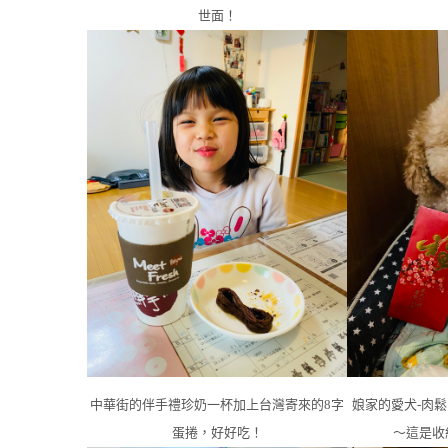
世面！
中華街的伴手禮珍奶一杯加上台灣寄來的8字
娘家的愛犬-肉
蛋捲，好好吃！
～這是收