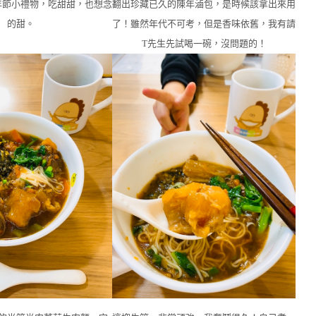
年節小禮物，吃甜甜，也想念
翻出珍藏已久的陳年滷包，是時候該拿出來用
的甜。
了！雖然年代不可考，但是香味依舊，我有請
T先生先試喝一碗，沒問題的！