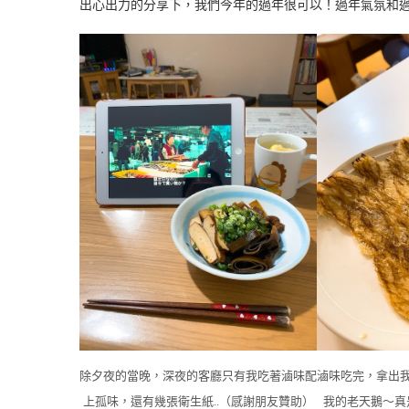
出心出力的分享下，我們今年的過年很可以！過年氣氛和
除夕夜的當晚，深夜的客廳只有我吃著滷味配
滷味吃完，拿出
上孤味，還有幾張衛生紙..（感謝朋友贊助）
我的老天鵝～真