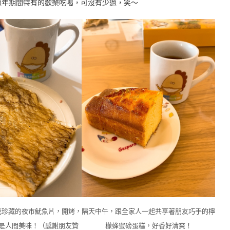
過年期間特有的歡樂吃喝，可沒有少過，笑～
我珍藏的夜市魷魚片，開烤，
隔天中午，跟全家人一起共享著朋友巧手的檸
是人間美味！（感謝朋友贊
檬蜂蜜磅蛋糕，好香好清爽！