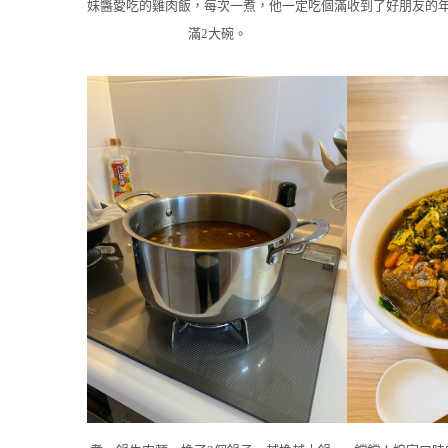
妹醬愛吃的雞肉飯，每次一煮，他一定吃個滿
收到了好朋友的
滿2大碗。