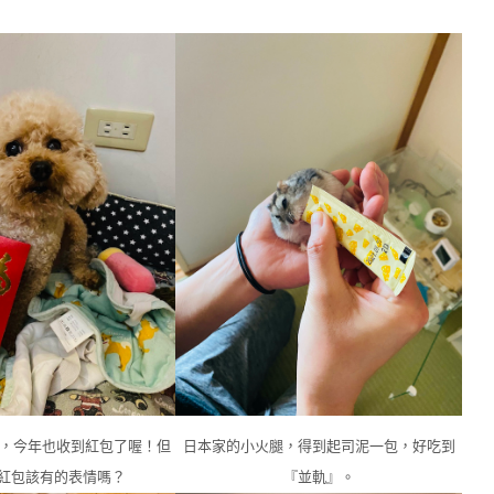
鬆，今年也收到紅包了喔！但
日本家的小火腿，得到起司泥一包，好吃到
紅包該有的表情嗎？
『並軌』。