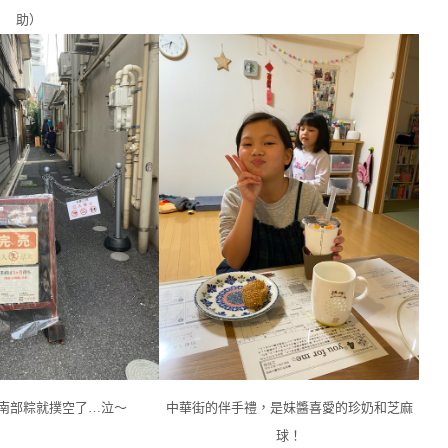
助）
南部粽就撲空了…泣～
中華街的伴手禮，是妹醬喜愛的珍奶和芝麻
球！