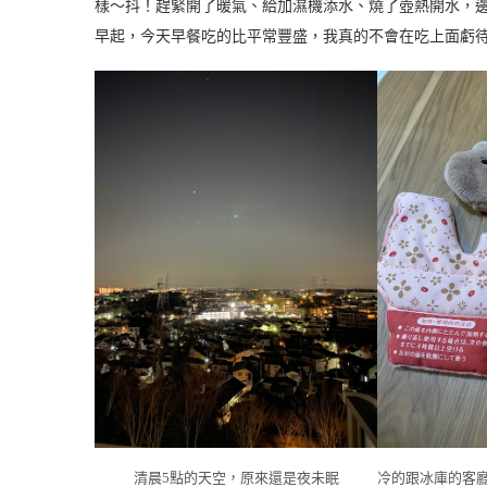
樣～抖！趕緊開了暖氣、給加濕機添水、燒了壺熱開水，邊
早起，今天早餐吃的比平常豐盛，我真的不會在吃上面虧
清晨5點的天空，原來還是夜未眠
冷的跟冰庫的客