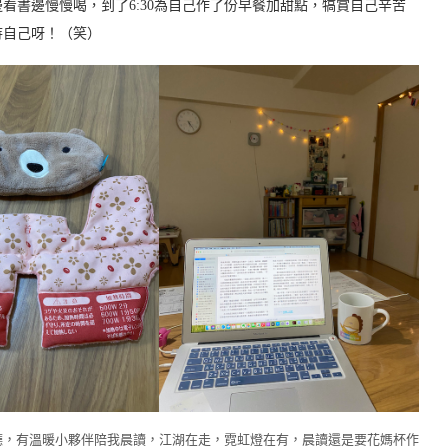
看書邊慢慢喝，到了6:30為自己作了份早餐加甜點，犒賞自己辛苦
待自己呀！（笑）
廳，有溫暖小夥伴陪我晨讀，
江湖在走，霓虹燈在有，晨讀還是要花媽杯作