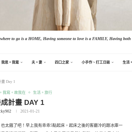
here to go is a HOME, Having someone to love is a FAMILY, Having both i
我思。我寫
夫。妻
四口之家
小手作、打工日誌
生活
 Day 1
。我寫。故我在
生活。旅行
成計畫 DAY 1
cky902
2021-01-21
也太餓了吧！早上我有乖乖5點起床，起床之後的客廳冷的跟冰庫一