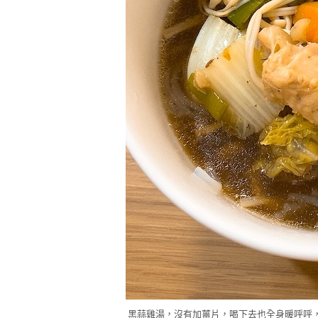
黑蒜雞湯，沒有加薑片，喝下去也全身暖呼呼，