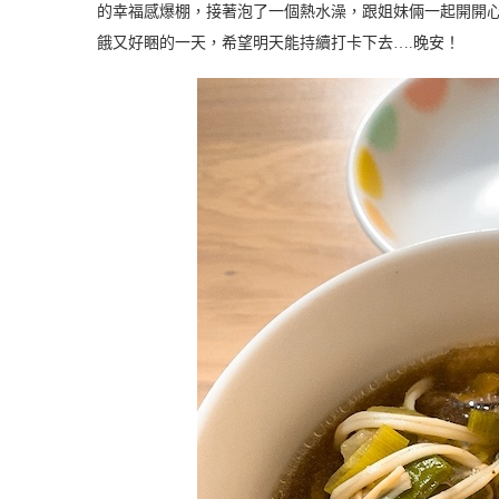
的幸福感爆棚，接著泡了一個熱水澡，跟姐妹倆一起開開心
餓又好睏的一天，希望明天能持續打卡下去….晚安！