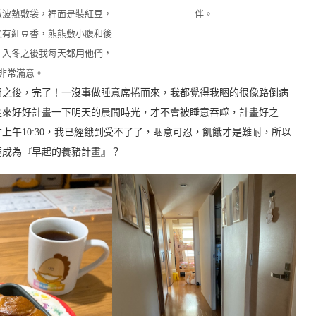
微波熱敷袋，裡面是裝紅豆，
伴。
又有紅豆香，熊熊敷小腹和後
，入冬之後我每天都用他們，
非常滿意。
門之後，完了！一沒事做睡意席捲而來，我都覺得我睏的很像路倒病
定來好好計畫一下明天的晨間時光，才不會被睡意吞噬，計畫好之
午10:30，我已經餓到受不了了，睏意可忍，飢餓才是難耐，所以
調成為『早起的養豬計畫』？