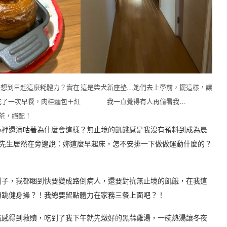
2，沒想到早起這麼耗體力？實在
這是柴犬新座墊…她們去上學前，擺這樣，讓
吃了一次早餐，肉桂麵包＋紅
我一直覺得有人再偷看我…
茶，絕配！
心裡還滴咕著為什麼會這樣？無止境的飢餓感是我沒有預料到成為晨
T先生居然在旁邊說：妳這麼早起床，怎不安排一下做做運動什麼的？
例子，我都睏到快要變成路倒病人，還要對抗無止境的飢餓，在我這
廳跳健身操？！我總要留點體力在家務三餐上面吧？！
餓感得到救贖，吃到了我下午就先燉好的黑蒜雞湯，一碗熱湯讓冬夜