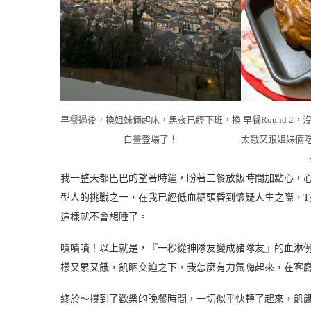
早餐過後，換姐妹倆起床，黑夜已經下班，換
早餐Round 
白晝登場了！
太餓又跟姐妹倆
我一整天都巴巴的望著時鐘，盼著三餐放飯時間加點心，
型人的挑戰之一，在我已經低血糖頭昏到懷疑人生之際，
這樣就不會想睡了。
嘖嘖嘖！以上就是，『一秒從神隊友變成豬隊友』的血淋
樣又累又餓，飢睏交迫之下，我怎麼有力氣嗨起來，在客
終於～撐到了歡樂的晚餐時間，一切似乎快轉了起來，飢