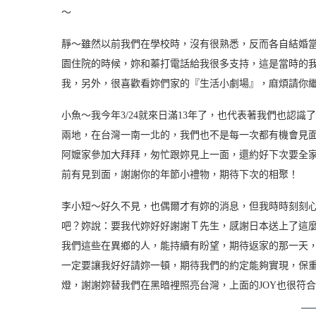
～
靜～雖然以前我們在學校時，沒有很熟悉，反而各自結婚
園住院的時候，妳和蓁打電話給我很多支持，這是當時的
我，另外，很喜歡看妳們家的『生活小劇場』，麻煩請你
小魚～我今年3/24就來日滿13年了，也代表著我們也認
兩地，在台灣一南一北的，我們也不是每一次都有機會見
阿嬤家參加大拜拜，匆忙跟妳見上一面，還約好下次要全
前有見到面，謝謝你的年節小禮物，期待下次的相聚！
李小短～好久不見，也偶爾才有妳的消息，但我時時刻刻
吧？妳說：要我代妳好好謝謝Ｔ先生，感謝日本送上了這
我們這些在異鄉的人，能持續有盼望，期待返家的那一天，
一定要讓我好好請妳一頓，期待我們的約定能夠實現，保
燈，謝謝妳替我們在黑暗裡照亮台灣，上面的JOY也很符