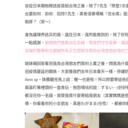
自從日本開始贈送疫苗給台灣之後，除了T先生『榮登2次
台要如何…如何…招待T先生，美食清單堪稱『流水席』
剛厚？（笑～）
身為護理界逃兵的我，遠在日本，我所能做到的，除了好
一點感謝，
謝謝她們勇敢站在前線，幫我們守住家鄉，讓我
前線的醫療和也謝謝所有正在想辦法幫助台灣度過疫情的
姐妹倆回家看到我為台灣朋友們買的土產之後，問我為什
冠疫情蔓延的關係，大家像我們去年日本春天一樣，停課防疫
them up。妹醬聽完馬上說：喔～也是啦！所以妳要寄這
眉直盯著裡頭的一盒食玩，抱怨嘀咕的說：ずるい⋯(好好
都沒花你一毛錢，我管我買什麼寄給我朋友（其實媽媽是
嘖，你看看你的小女朋友，真是わがまま(任性），都被你