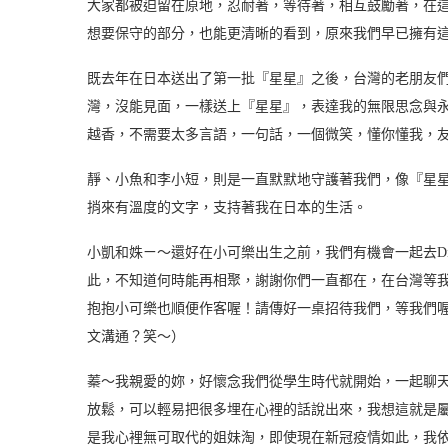
大家都被迫留在原地，忍耐著，等待著，相互鼓勵著，在
想要保守的部分，也能更清晰的看到，原來我們早已擁有
既去年在日本送出了第一批『星星』之後，台灣的老朋友
灣，沒能見面，一樣送上『星星』，表達我的無限思念與
越香，不需要太多言語，一句話，一個微笑，懂你懂我，
靜、小魚和李小短，則是一直默默地守護著我們，像『星
捎來有溫度的文字，支持著我在日本的生活。
小凱和姝ㄧ～還好在小可樂出生之前，我們有機會一起去Di
此，不知道何時能再相聚，謝謝你們一直都在，在台灣等
抱抱小可樂也順便作客喔！請傳好一桌招待我們，等我們喔
文溝通？笑～）
蓁～我親愛的妳，好懷念我們從學生時代就開始，一起聊
放鬆，可以輕易把很多埋在心裡的話說出來，我想這就是屬於我
是我心裡無可取代的姐妹淘，即使現在新冠疫情如此，我