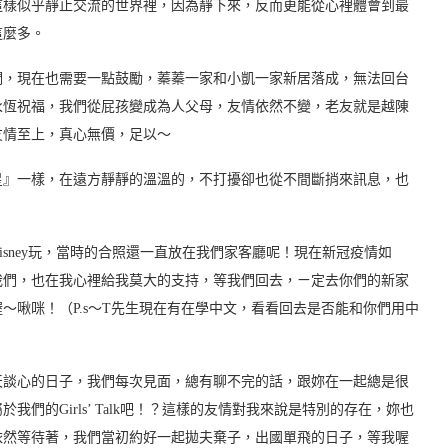
這樣似乎靜止交流的世界裡，因為靜下來，反而更能從心裡體會到最
這麼多。
們，現在也需要一點鼓勵，蓁蓁一家和小凱一家新居落成，無法回台
永恆祝福，我們從屁孩變成為人父母，友情依然不變，老友就是越陳
友情至上，真心無價，足以～
星』一樣，在遠方靜靜的溫溫的，不打擾卻也從不間斷捎來訊息，也
sney玩，當時的合照還一直放在我們家客廳呢！現在新冠疫情如
我們，也在我心裡給我莫大的支持，等我們回去，ㄧ定去你們的新家
～啾咪！（P.s～T先生現在有在學中文，看看回去是否能和你們用中
天談心的日子，我們每次見面，總有聊不完的話，跟妳在一起總是很
們的Girls’ Talk吧！？這樣的友情對我來說是特別的存在，妳也
依然等待著，我們當初約好一起拋夫棄子，出國單飛的日子，等我喔