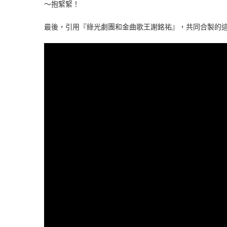
～抱緊緊！
最後，引用『綠光劇團和金曲歌王謝銘祐』，共同合製的這