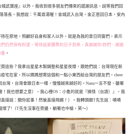
金城武寶座』以外，我收到很多朋友們傳來的感謝訊息，說等我們回
般落落長，我想說：千萬毋湯喔！金城武入台灣，金正恩回日本，安內
好待在原地，照顧好自身和家人以外，就是為我的昔日同窗們，表示
們仍然保有盼望，等待返家團聚的日子到來，真謝謝你/妳們、謝謝
力量
。
麼買這些？我拿出星星木製鍋墊和星星夜燈，跟她們說：台灣現在新
宅在家，所以媽媽想寄這個和一點小東西給台灣的朋友們，cheer
些回台灣，台灣會跟日本一樣，慢慢越來越好的。Nana一言不發，皺著
喔！我也想要之意），我心裡OS：小隻的就是『搞怪（台語）』，我
想直接說：關你屁事！然後直接飛踢！）。我轉頭跟T先生說：嘖嘖
寵壞了!（T先生沒事在旁邊，躺著也中槍，笑～）