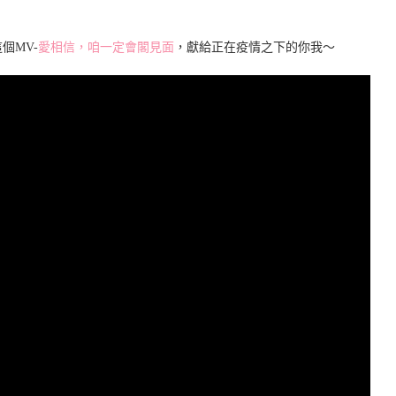
個MV-
愛相信，咱一定會閣見面
，獻給正在疫情之下的你我～