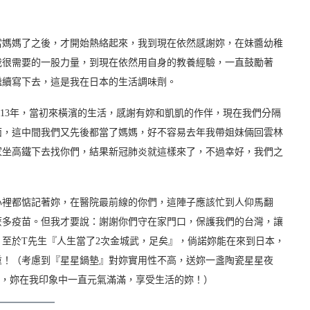
當媽媽了之後，才開始熱絡起來，我到現在依然感謝妳，在妹醬幼稚
我很需要的一股力量，到現在依然用自身的教養經驗，一直鼓勵著
繼續寫下去，這是我在日本的生活調味劑。
識了13年，當初來橫濱的生活，感謝有妳和凱凱的作伴，現在我們分隔
面，這中間我們又先後都當了媽媽，好不容易去年我帶姐妹倆回雲林
家坐高鐵下去找你們，結果新冠肺炎就這樣來了，不過幸好，我們之
心裡都惦記著妳，在醫院最前線的你們，這陣子應該忙到人仰馬翻
麼多疫苗。但我才要說：謝謝你們守在家門口，保護我們的台灣，讓
至於T先生『人生當了2次金城武，足矣』，倘諾妳能在來到日本，
重！（考慮到『星星鍋墊』對妳實用性不高，送妳一盞陶瓷星星夜
合，妳在我印象中一直元氣滿滿，享受生活的妳！）