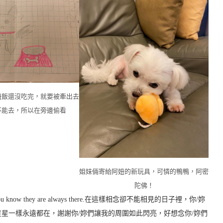
妞飯還沒吃完，就要被牽出去
不能去，所以在旁邊偷看
姐妹倆寄給阿妞的新玩具，可憐的鴨鴨，阿密
陀佛！
hem , but you know they are always there.在這樣相念卻不能相見的日子裡，你/妳
星一樣永遠都在，謝謝你/妳們讓我的周圍如此閃亮，好想念你/妳們