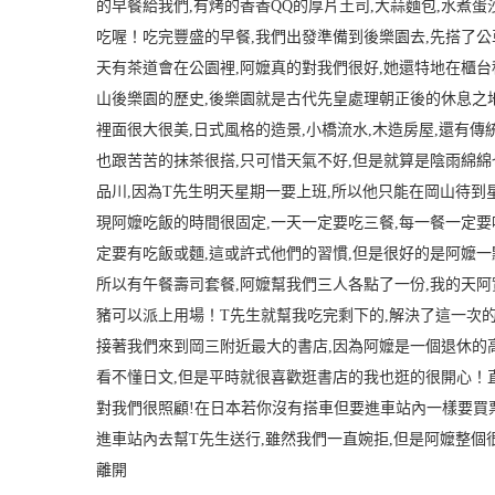
的早餐給我們,有烤的香香QQ的厚片土司,大蒜麵包,水煮蛋
吃喔！
吃完豐盛的早餐,我們出發準備到後樂園去,先搭了公
天有茶道會在公園裡,阿嬤真的對我們很好,她還特地在櫃
山後樂園的歷史,後樂園就是古代先皇處理朝正後的休息之
裡面很大很美,日式風格的造景,小橋流水,木造房屋,還有傳
也跟苦苦的抹茶很搭
,只可惜天氣不好,但是就算是陰雨綿綿
品川,因為T先生明天星期一要上班,所以他只能在岡山待到
現阿嬤吃飯的時間很固定,一天一定要吃三餐,每一餐一定要
定要有吃飯或麵,這或許式他們的習慣,但是很好的是阿嬤
所以有午餐壽司套餐,阿嬤幫我們三人各點了一份,我的天
豬可以派上用場！
T先生就幫我吃完剩下的,解決了這一次
接著我們來到岡三附近最大的書店,因為阿嬤是一個退休的
看不懂日文,但是平時就很喜歡逛書店的我也逛的很開心！
對我們很照顧!
在日本若你沒有搭車但要進車站內一樣要買票
進車站內去幫T先生送行,雖然我們一直婉拒,但是阿嬤整個
離開