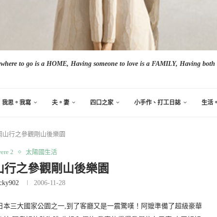
here to go is a HOME, Having someone to love is a FAMILY, Having both i
我思。我寫
夫。妻
四口之家
小手作、打工日誌
生活
岡山行之參觀剛山後樂園
ere 2
太陽國生活
山行之參觀剛山後樂園
cky902
2006-11-28
是日本三大國家公園之一,到了客廳又是一震驚嘆！
阿嬤準備了超級豪華