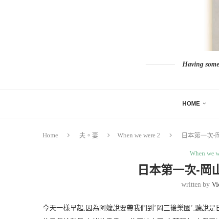
Having somew
HOME
Home
夫。妻
When we were 2
日本第一次-
When we w
日本第一次-岡
written by
Vi
今天一樣早起,因為阿嬤說要帶我們到’岡三後樂園’,聽說