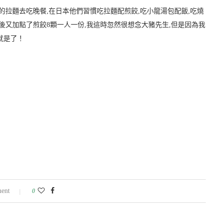
的拉麵去吃晚餐,在日本他們習慣吃拉麵配煎餃,吃小龍湯包配飯,吃燒
後又加點了煎餃8顆一人一份,我這時忽然很想念大豬先生
,但是因為我
就是了！
ent
0