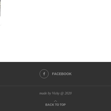
i
FACEBOOK
made by Vicky @ 2020
BACK TO TOP