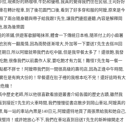
沙拉,現煮好的熱咖啡,牛奶和優格,我真的覺得我們住在民宿
,土司好好
車在轉計程車,到了後花園門口後,看到了好多穿和服的阿嬤,原來是今
台租了兩台隨身聽與帶子給我跟T先生
,讓我們邊逛邊聽,內容是解釋岡
地,故為後樂園
統的茶鋪,供遊客歇腳喝抹茶,體會一下傳統日本格,隨茶付上的小麻薯
也別有一翻風情,因為雨勢逐漸增大,外加等一下要送T先生去搭JR回
星期日,所以阿嬤就帶我們去吃中飯,但是我早餐太多了！還很飽
,我發
吃飽,很像我們以前農作人家,要吃飽才有力氣！
難怪T先生每一餐一
一點都不胖ㄝ！
阿嬤帶我們到一間很高級的壽司店,因為正逢中午時間,
阿實在是有夠大份的！早餐還在肚子裡的我根本吃不完！
還好這時有大
的危機！
高中歷史老師,所以他很喜歡看旅遊叢書介紹各國的歷史古蹟,雖然我
直到接近T先生的火車時間,我們慢慢從書店散步到岡山車站,阿嬤真的
,每一站的車站內票是140日元,阿嬤還特地買了兩張票給我和她自己,
很堅持！或許她放心不下,我們在車站直到目送T先生的新幹線開走才