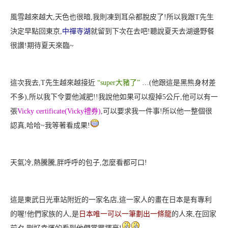
風雪越來越大,天色也很暗,我則凍到耳朵都脫皮了!
所以我跟T先生
決定早點回東京,
中禪寺湖
就留到下次在去吧!聽說夏天去湖邊野餐
很讚!期待夏天來臨~
這次我去,T先生越來越接近
“super大豬了”
…(他跟這是黑熊身材差
不多
),所以我下令要他減肥!!
我說他如果可以瘦掉5公斤,他可以有一
張
Vicky certificate(Vicky禮券)
,可以要求我一件事!所以他一整個很
認真,哈哈~我等著看成果!
天氣冷,熱騰騰,胖呼呼的包子,怎麼看都可口!
這是東武日光車站附近的一家名店,這一家人的畫在日本是有專利
的喔!
他們家族的人,是
日本唯一可以
一筆劃出一條龍
的人來,在回家