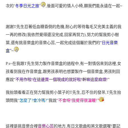
次的
‘冬季日光之旅’
,後面可愛的情人小椅,願我們能永遠在一起~
謝謝T先生忍著低血糖昏倒的危機
,耐心的等待龜毛又完美主義的我
一再的修改(我依然覺得還沒完成,回家再努力
),努力的幫我剪小樹
葉,還有挑音樂盒的音樂心蕊
,一起完成這個屬於我們的
“日光音樂
盒”
~
P.s~在我跟T先生努力製作音樂盒的過程中,有一對情侶來到店裡,女
孩看到我在作音樂盒,跟男孩表明也想要製作一個音樂盒
,男孩則回
應說
“不用作啦!在這邊買一個現成的就好啦!幹嘛這麼麻煩!”
我抬頭看看正在努力幫我剪小葉子的T先生,忍不住的發呆
,T先生抬
頭問我
“怎麼了?會冷嗎?”
我說
“不會呀!我覺得很溫暖!”
這裡是挑音樂合裡
音樂心蕊
的地方,
有日文歌曲和英文歌選喔!要記