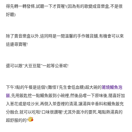
得先轉一轉發條,試聽一下才買喔!(因為有的歌變成音樂盒,不是很
好聽
)
除了賣音樂盒以外,這同時是一間溫馨的手作雜貨舖
,有機會可以來
這邊尋寶喔!
還可以跟”大豆豆龍”一起等公車呢!
下午3點的午餐是這個!(難怪T先生會低血糖
)超大碗的
莆燒鰻魚泡
飯
,先用飯匙挖一點鰻魚飯到小碗裡,然後品嚐一下原味後
,隨喜好加
入蔥花或是哇沙米,再倒入茶壺裡的清湯,讓湯與辛香料和鰻魚飯充
分融合,就可以吃啦!口味很讚喔!
尤其外面冷的要死,喝點熱湯真的
超舒服的的!