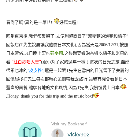
前夕,剛好幸運的看到他們當眾揮毫!
看到了嗎?真的是一筆ㄝ!!
好厲害喔!
回到東京後,我們都累翻了!
去便利超商買了”蕎麥麵的泡麵和橘子”
回飯店(T先生說要讓我體驗日本文化
),因為當天是2006/12/31,按照
日本習俗,31日晚上要吃
蕎麥麵
,之後還要邊泡茶邊吃橘子和米果的
看
“紅白歌唱大賽”
(跟小丸子家的過年一樣!
),這次的日光之旅,雖然
很累也凍
的
‘皮皮挫’
,還是一起跟T先生在雪白的日光留下了美麗的
回憶!
謝謝T先生每次都精心策劃帶我去旅行,讓我有機會看到日本
豐富的面貌,體驗各地的文化風情,因為T先生,我慢慢愛上日本!
,Honey, thank you for this trip and the music box!