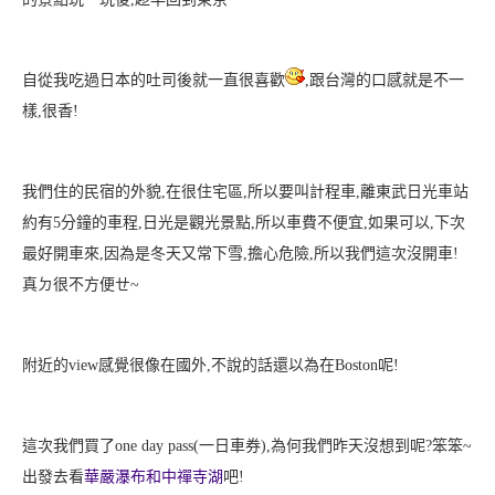
自從我吃過日本的吐司後就一直很喜歡
,跟台灣的口感就是不一
樣,很香!
我們住的民宿的外貌,在很住宅區,所以要叫計程車,離東武日光車站
約有5分鐘的車程,日光是觀光景點,所以車費不便宜
,如果可以,下次
最好開車來
,因為是冬天又常下雪,擔心危險,所以我們這次沒開車!
真ㄉ很不方便ㄝ~
附近的view感覺很像在國外,不說的話還以為在Boston呢!
這次我們買了one day pass(一日車券),為何我們昨天沒想到呢?笨笨~
出發去看
華嚴瀑布和中禪寺湖
吧!