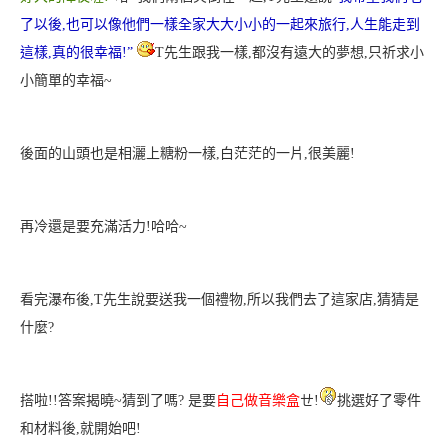
了以後,也可以像他們一樣全家大大小小的一起來旅行,人生能走到
這樣,真的很幸福!”
T先生跟我一樣,都沒有遠大的夢想,只祈求小
小簡單的幸福~
後面的山頭也是相灑上糖粉一樣,白茫茫的一片,很美麗!
再冷還是要充滿活力!哈哈~
看完瀑布後,T先生說要送我一個禮物
,所以我們去了這家店,猜猜是
什麼?
搭啦!!答案揭曉~猜到了嗎?
是要
自己做音樂盒
ㄝ!
挑選好了零件
和材料後,就開始吧!