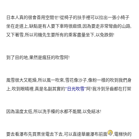
日本人真的很會善用空間ㄝ!
從椅子的扶手裡可以拉出一張小椅子
坐在走道上,缺點是有人要下車時很麻煩
,因為要走非常彎曲的山路,
又下著雪,所以司機先生要所有的乘客盡量坐下
,以免跌倒!
到了目的地,果然是瘋狂的吹雪阿!
風雪很大又乾燥,所以風一吹來,雪花像沙子,像粉一樣的吹到我們身
上
,吹到眼睛裡,真是名副其實的
“日
光吹雪”
阿!我冷到牙齒都在打架
因為溫度太低,所以洗手檯的水都不能關,以免結冰!
要去看瀑布先買票坐電去下去,可以直達華嚴瀑布前面
,電梯快的