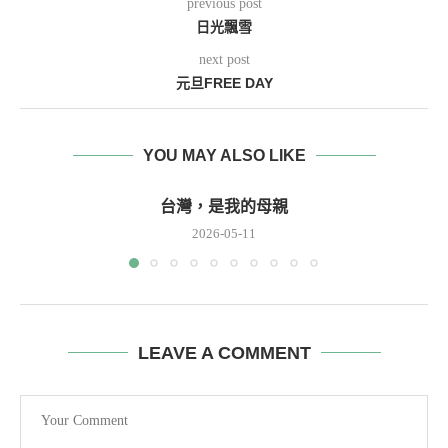
previous post
日光飄雪
next post
元旦FREE DAY
YOU MAY ALSO LIKE
台灣，是我的母親
2026-05-11
LEAVE A COMMENT