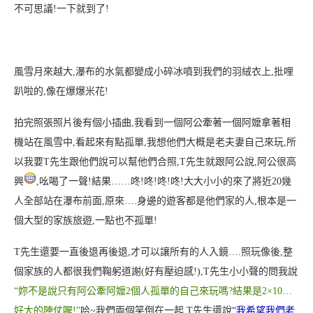
不可思議!一下就到了!
風雪月來越大,瀑布的水氣都變成小碎冰
噴到我們的羽絨衣上,批哩
趴啦的,像在爆爆米花!
拍完照張照片後有個小插曲
,我看到一個阿公牽著一個阿嬤拿著相
機站在風雪中,看起來有點孤單
,我想他們大概是老夫妻自己來玩,所
以我要T先生跟他們說可以幫他們合照
,T先生就跟阿公說,阿公很高
興
,吆喝了一聲!結果……咚!咚!咚!咚!大大小小的來了將近20幾
人全部站在瀑布前面
,原來….身邊的遊客都是他們家的人,根本是一
個大型的家族旅遊,一點也不孤單!
T先生還要一直後退再後退,才可以讓所有的人入鏡….
照玩像後,整
個家族的人都很我們鞠躬道謝(好有壓迫感!
),T先生小小聲的問我說
“妳不是說只有阿公牽阿嬤2個人孤單的自己來玩嗎?
結果是2×10…
好大的陣仗喔!”
哈~我們兩個笑倒在一起,T先生還說
“我希望我們老