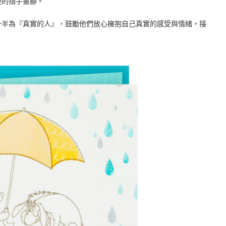
裡的指手畫腳。
一半為『真實的人』，鼓勵他們放心擁抱自己真實的感受與情緒，接