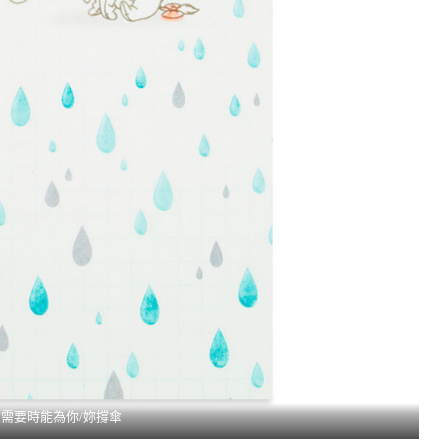
需要時能為你/妳撐傘