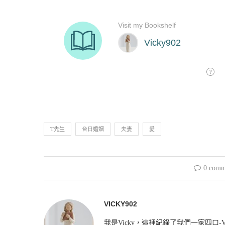
T先生
台日婚姻
夫妻
愛
0 comm
VICKY902
我是Vicky，這裡紀錄了我們一家四口-V