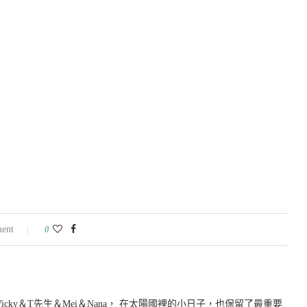
ent
0
icky＆T先生＆Mei＆Nana， 在太陽國裡的小日子，也保留了最重要