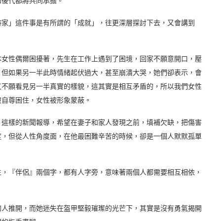
和後代都將共同承擔。
持家」這件事是有所謂的「成就」，往更深層探討下去，又會講到
日本女性偶爾困擾著，先生在工作上遇到了困境，回家不願意開口，壓
，但如果另一半此時情緒起伏過大，甚至崩潰大哭，她們卻表示，會
又不願看見另一半真實的樣貌，這其實是相互矛盾的，所以我們女性
被自尊困住，女性被形象蒙蔽。
，這樣的新聞報導，希望在妻子和家人發現之前，填補欠缺，把傷害
度，但從人性角度面，在他最困難辛苦的時候，卻是一個人默默孤單
生，『伴侶』兩個字，都有人字旁，意味著兩個人都需要相互相依，
的人推開，而她迷失在盔甲堅毅璀璨的光芒下，其實是沒有勇氣揭開