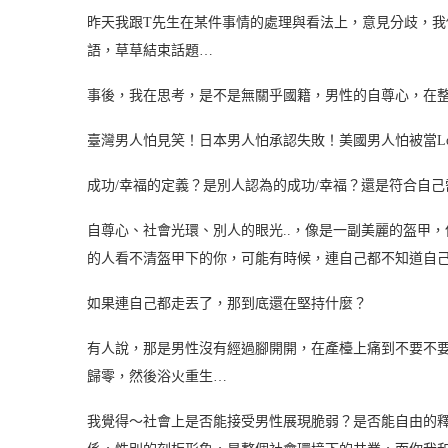
昨天我跟T先生在某件事情的處理與看法上，意見分歧，
語，草草結束話題…
事後，我在思考，是不是無關乎國籍，男性的自尊心，在
臺灣男人怕見笑！日本男人怕承認失敗！美國男人怕被當Los
成功/幸福的定義？是別人認為的成功/幸福？還是符合自己
自尊心、社會光環、別人的眼光..，像是一副美麗的盔甲
的人看不清盔甲下的你，可能有時候，連自己都不知道自
如果連自己都走丟了，那到底還在堅持什麼？
有人說，那是男性沒有經過腳開開，在產檯上痛到不要不
歸零，然後浴火重生…
我覺得～社會上是否能接受男性展現脆弱？是否能自由的