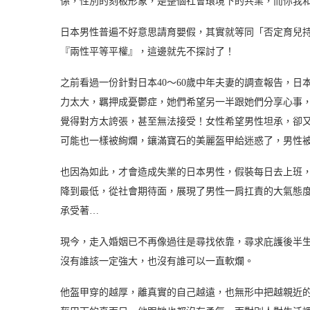
係，性別的刻板形象，是整個社會環境下的共業，而你我
日本男性普遍不好意思請育嬰假，其實就等同「否定育兒
『兩性平等平權』，這邊就先不探討了！
之前看過一份針對日本40～60歲中年夫妻的調查報告，
力太大，羈押成憂鬱症，她們希望另一半跟她們分享心事
覺得對方太誇張，甚至無法接受！女性希望男性坦承，卻
可能也一樣被絢爛，鑲滿寶石的美麗盔甲給迷惑了，男性
也因為如此，才會造成失業的日本男性，假裝每日去上班
降到最低，從社會期待面，展現了男性一肩扛責的大氣態
承受著…
現今，走入婚姻已不再像過往是尋找依靠，尋求庇護後半
沒有誰該一定強大，也沒有誰可以一直軟爛。
他盔甲穿的越厚，離真實的自己越遠，也無形中把越親近