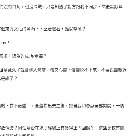
我們沒有口角，也沒冷戰，只是知道了對方跟我不同步，然後默默無
整個東方文化的薰陶下，堅若磐石，難以擊破？
er！
需求，認為的成功/幸福？
，但是戴久了就會滲入體膚，蠱惑心靈，慢慢脱不下來，不要說最親近
己是誰了？
要的，衣不蔽體…，全盤豁出去之後，把自我和尊嚴全部拋開，一切
釋放情緒？男性是否在求助經驗上有獲得正向回饋？…這些比較有關