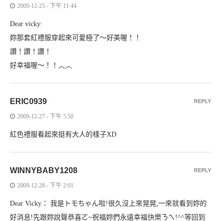
2009-12-25 - 下午 11:44
Dear vicky:
妳那套紅禮服穿起來可愛極了～好美喔！！
讚！讚！讚！
好幸福喔～！！︿︿
ERIC0939
REPLY
2009-12-27 - 下午 5:50
紅色禮服看起來挺有大人的樣子XD
WINNYBABY1208
REPLY
2009-12-28 - 下午 2:01
Dear Vicky： 我是トモちゃん啦!很久沒上來晃晃,一來就看到妳的
好消息!先跟妳說聲恭喜ㄛ~祝福妳們永遠幸福快樂ㄋㄟ!^^等回到