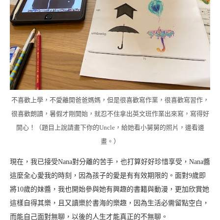
不喜歡上學，不愛離開爸爸媽媽，但是很喜歡寫作業，很喜歡寫習作，
很喜歡朗讀，暑假才剛開始，就忍不住拿出英文班作業出來寫，寫得好
開心！（題目上說請畫下你的Uncle，給她看小舅舅的照片，邊看邊
畫。）
現在，我已接受Nana對分離的苦手，也打算好好珍惜享受，Nana醬
這麼全心愛我的時刻，因為孩子的愛是有有效期限的。面對9歲即
將10歲的妹醬，我也開始參與她有興趣的書籍與動漫，更加欣賞她
這樣自得其樂，且又讀樂於書海的樂趣，因為生活必需留點空白，
而能自己面對無聊，以後的人生才能真正的不無聊。