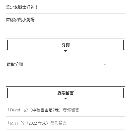
美少女戰士好帥！
佐藤家的小劇場
分類
近期留言
「
David
」於〈
中秋團圓慶2歲
〉發佈留言
「
Mia
」於〈
2022 年末
〉發佈留言