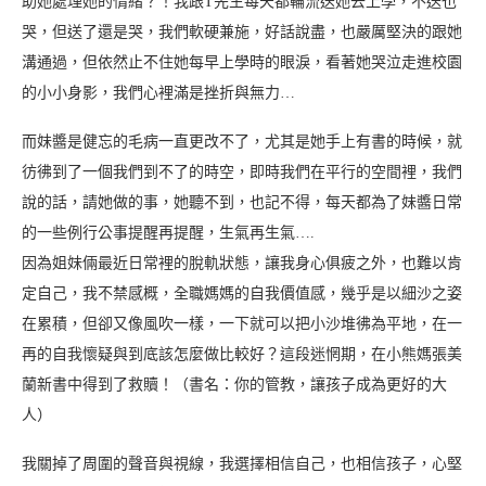
助她處理她的情緒？！我跟T先生每天都輪流送她去上學，不送也
哭，但送了還是哭，我們軟硬兼施，好話說盡，也嚴厲堅決的跟她
溝通過，但依然止不住她每早上學時的眼淚，看著她哭泣走進校園
的小小身影，我們心裡滿是挫折與無力…
而妹醬是健忘的毛病一直更改不了，尤其是她手上有書的時候，就
彷彿到了一個我們到不了的時空，即時我們在平行的空間裡，我們
說的話，請她做的事，她聽不到，也記不得，每天都為了妹醬日常
的一些例行公事提醒再提醒，生氣再生氣….
因為姐妹倆最近日常裡的脫軌狀態，讓我身心俱疲之外，也難以肯
定自己，我不禁感概，全職媽媽的自我價值感，幾乎是以細沙之姿
在累積，但卻又像風吹一樣，一下就可以把小沙堆彿為平地，在一
再的自我懷疑與到底該怎麼做比較好？這段迷惘期，在小熊媽張美
蘭新書中得到了救贖！（書名：你的管教，讓孩子成為更好的大
人）
我關掉了周圍的聲音與視線，我選擇相信自己，也相信孩子，心堅