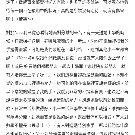
定了，做起事來都變得迎刃有餘，也多了許多餘裕，可以寬心地看
待每一個不在預期中的狀況。真的是所謂沒有期待，就沒有傷害
啊！（苦笑～）
對於Nana我已寬心看待她面對分離的辛苦，有一天送她上學的時
候，在電梯裡遇到一群嘰嘰喳喳的小一新生，Nana在電梯裡把我的
手握得很緊，可能是我們最近在上學的路上，遇到其他小一生都會
說：『Nana妳可以跟他們做朋友認識，然後就有人陪你去上學了
啊！或是 妳看他們都跟朋友一起去上學耶！妳趕快交新朋友，就
有人陪你去上學了呀！』，我們這樣自認為是鼓勵的話語，不知不
覺的讓Nana心裡很有壓力，她可能怕我在電梯裡又說這樣的話，所
以下意識的緊握了我的手，我感到非常的不捨與自責，也決定不再
說這樣太多期待的話，給她無形的壓力。想想她從以前幼稚園開
始，日常生活都做得好，小一生活與學業也很快上軌道，唯獨跟爸
爸媽媽分開，對她而言是很難的課題，既然我們可以接受，有人對
數學不擅長（丟系哇！），有人對運動特別拿手，所以我們為什麼
不也可以接受，Nana對分離焦慮的處理需要時間，這或許是很長的