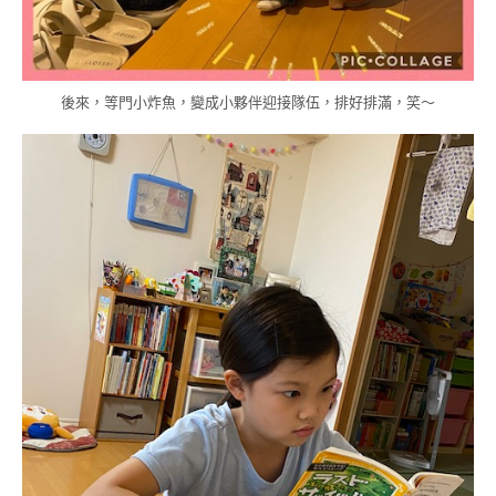
後來，等門小炸魚，變成小夥伴迎接隊伍，排好排滿，笑～