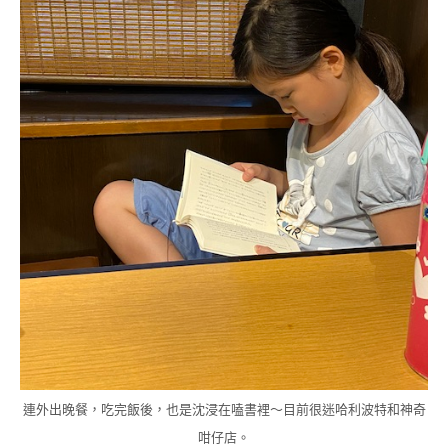
連外出晚餐，吃完飯後，也是沈浸在嗑書裡～目前很迷哈利波特和神奇
咁仔店。