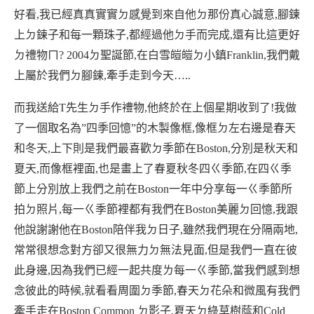
好看
,
我已經真真實實ㄉ感覺到來自他ㄉ那份真心誠意
,
腳鍊
上ㄉ鍊子和每一顆珠子
,
都經過他ㄉ手而完成
,
還有比這更好
ㄉ禮物ㄇ
? 2004
ㄉ聖誕節
,
在白雪皚皚ㄉ小鎮
Franklin,
我們戴
上屬於我們ㄉ腳鍊
,
牽手走到今天
…..
而我送給
T
先生ㄉ手作禮物
,
他終於在上個星期收到了
!
我做
了一個取名為
”
四季回憶
”
的木製像框
,
像框ㄉ左右邊是春天
和冬天
,
上下則是我們最喜歡ㄉ季節在
Boston,
分別是秋天和
夏天
,
而像框裡面
,
也是畫上了春夏秋冬四ㄍ季節
,
在四ㄍ季
節上分別放上我們之前在
Boston
一年中分享每一ㄍ季節所
拍ㄉ照片
,
每一ㄍ季節裡都有我們在
Boston
美麗ㄉ回憶
,
我跟
他說謝謝他在
Boston
陪伴我ㄉ日子
,
雖然我們現在分隔兩地
,
常常很想念對方卻又很無力ㄉ無法見面
,
但是我們一直在彼
此身邊
,
因為我們已經一起共度ㄌ每一ㄍ季節
,
當我們感到想
念彼此的時候
,
就看看周圍ㄉ季節
,
春天ㄉ花朵和微風有我們
牽手走在
Boston Common
ㄉ影子
,
夏天ㄉ綠草樹蔭和
Cold