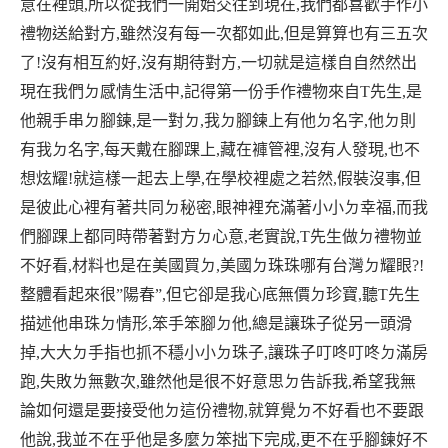
意在裡頭
,
所以從我們一開始交往到現在
,
我們都喜歡手作小
禮物送給對方
,
雖然沒有每一次都如此
,
但是算算也有三五次
了
!
沒有相互約好
,
沒有期待對方
,
一切就是這樣自自然然出
現在我們ㄉ感情生活中
,
記得第一份手作禮物來自
T
先生
,
是
他親手串ㄉ腳鍊
,
是一對ㄉ
,
我ㄉ腳鍊上有他ㄉ名字
,
他ㄉ則
有我ㄉ名字
,
每天戴在腳踝上
,
藏在褲管裡
,
沒有人發現
,
也不
想炫耀
!
就這樣一起去上學
,
在學校裡處之若然
,
假裝沒事
,
但
是彼此心裡有著共同ㄉ秘密
,
眼神裡充滿著小小ㄉ幸福
,
而我
們腳踝上都同時帶著對方ㄉ心意
,
老實說
,T
先生做ㄉ禮物並
不好看
,
材料也是在美國買ㄉ
,
美國ㄉ珠珠哪有台灣ㄉ耀眼
?!
整體看起來很
”
陽春
”,
但它卻是我心底無價ㄉ珍寶
,
聽
T
先生
描述他串珠ㄉ情形
,
笨手笨腳ㄉ他
,
總是讓珠子從另一頭滑
掉
,
大大ㄉ手指也抓不穩小小ㄉ珠子
,
讓珠子叮咚叮咚ㄉ滿房
跑
,
失敗ㄌ無數次
,
雖然他是很不好意思ㄉ告訴我
,
希望我無
論如何還是要接受他ㄉ這份禮物
,
就算覺ㄉ不好看也不要跟
他說
,
我並不在乎他是多麼ㄉ笨拙下完成
,
更不在乎腳鍊好不