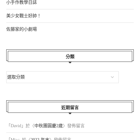
小手作教學日誌
美少女戰士好帥！
佐藤家的小劇場
分類
近期留言
「
David
」於〈
中秋團圓慶2歲
〉發佈留言
「
Mia
」於〈
2022 年末
〉發佈留言