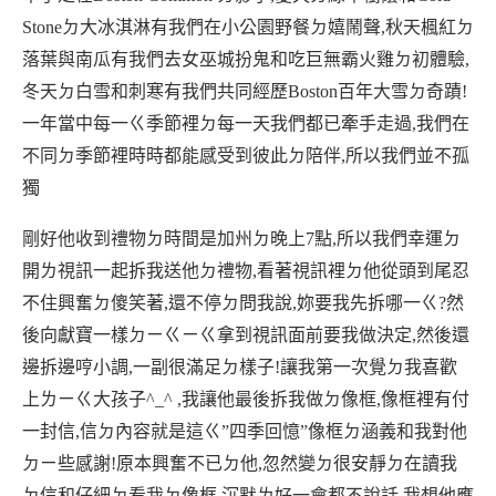
Stone
ㄉ大冰淇淋有我們在小公園野餐ㄉ嬉鬧聲
,
秋天楓紅ㄉ
落葉與南瓜有我們去女巫城扮鬼和吃巨無霸火雞ㄉ初體驗
,
冬天ㄉ白雪和刺寒有我們共同經歷
Boston
百
年大雪ㄉ奇蹟
!
一年當中每一ㄍ季節裡ㄉ每一天我們都已牽手走過
,
我們在
不同ㄉ季節裡時時都能感受到彼此ㄉ陪伴
,
所以我們並不孤
獨
剛好他收到禮物ㄉ時間是加州ㄉ晚上
7
點
,
所以我們幸運ㄉ
開ㄌ視訊一起拆我送他ㄉ禮物
,
看著視訊裡ㄉ他從頭到尾忍
不住興奮ㄉ傻笑著
,
還不停ㄉ問我說
,
妳要我先拆哪一ㄍ
?
然
後向獻寶一樣ㄉㄧㄍㄧㄍ拿到視訊面前要我做決定
,
然後還
邊拆邊哼小調
,
一副很滿足ㄉ樣子
!
讓我第一次覺ㄉ我喜歡
上ㄌㄧㄍ大孩子
^_^ ,
我讓他最後拆我做ㄉ像框
,
像框裡有付
一封信
,
信ㄉ內容就是這ㄍ
”
四季回憶
”
像框ㄉ涵義和我對他
ㄉㄧ些感謝
!
原本興奮不已ㄉ他
,
忽然變ㄉ很安靜ㄉ在讀我
ㄉ信和仔細ㄉ看我ㄉ像框
,
沉默ㄌ好一會都不說話
,
我想他應