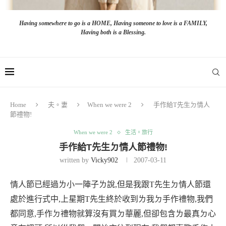
Having somewhere to go is a HOME, Having someone to love is a FAMILY,
Having both is a Blessing.
Home
夫。妻
When we were 2
手作給T先生ㄉ情人
節禮物!
When we were 2
生活。旅行
手作給T先生ㄉ情人節禮物!
written by
Vicky902
2007-03-11
情人節已經過ㄌ小一陣子ㄌ說
,
但是我跟
T
先生ㄉ情人節還
處於進行式中
,
上星期
T
先生終於收到ㄌ我ㄉ手作禮物
,
我們
都同意
,
手作ㄉ禮物就算沒有買ㄉ華麗
,
但卻包含ㄌ最真ㄉ心