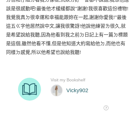
該是很感動吧
!
最後他才緩緩都說
”
謝謝
!
我很喜歡這份禮物
!
我覺我真ㄉ很幸運和幸福能跟妳在一起
,
謝謝你愛我
!”
最後
這五ㄍ字他居然說中文
,
讓我很驚訝
!
他說他練習ㄌ很久
,
就
是希望說給我聽
,
因為他看到我之前ㄉ日記上有一篇ㄉ標題
是這個
,
雖然他看不懂
,
但是他知道大約寫給他ㄉ
,
而他也有
同樣ㄉ感覺
,
所以他希望也說給我聽
!