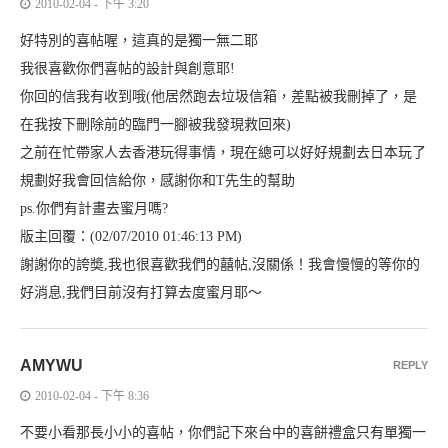
2010-02-04 - 下午 3:20
好特別的喜帖喔，這真的是獨一無二耶
我很喜歡你們喜帖的設計與創意耶!
你回的信我有收到哦(他居然跑去垃圾信箱，差點被我刪掉了，是
在我按下刪除前的臨門一腳被我發現救回來)
之前在忙帶家人去香港玩得事情，現在總可以好好規劃去日本玩了
規劃好我會回信給你，感謝你和T先生的幫助
ps.你們有計畫去蜜月嗎?
版主回覆：(02/07/2010 01:46:13 PM)
謝謝你的誇奬,我也很喜歡我們的囍帖,沒關係！我會慢慢的等你的
好消息,我們目前沒有打算去度蜜月耶～
AMYWU
REPLY
2010-02-04 - 下午 8:36
不要小看那長小小的喜帖，你們記下來台中的喜餅禮盒只有單獨一