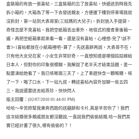
盒裝箱的有放一張喜帖，三盒裝箱的忘了放喜帖，快遞送到時我先
拆小箱的，大箱為了等一下去發送親友，方便運下樓到停車場我就
沒拆封，第一站到大表哥家(三姑媽的大兒子)，拆封放入手提袋，
奇怪怎麼不見喜帖，我把空紙箱丟出車外，地毯式的搜查車後箱一
遍，再把空紙箱拿起來看一看，還是沒有喜帖，心裡想-完了!該不
會3+1喜帖都放在小紙箱裡吧~算了，先送喜餅再說，大表哥不在，
只有他大女兒在家，小女生非常好奇，一直想知道是哪個姑姑嫁給
日本人，但對你的印象很模糊，我解說了老半天才結束話題，差一
點要演給她看了。我已咳嗽兩三天了，上了車趕快含一顆喉糖，咳
了一下，喝了口水，下一站九叔，轉述喜帖內容外加聊一些五四
三，我說還要送去給燕珍，快快閃人
版主回覆：(02/07/2010 01:44:01 PM)
哈哈～辛苦妳幫我東奔西跑的送囍餅和卡片,真是辛苦你了！我們
這次結婚很多親戚朋友都沒聽說,一直說我們偷偷結婚,哈～我們其
實已經計畫了很久,哪有偷偷的？！