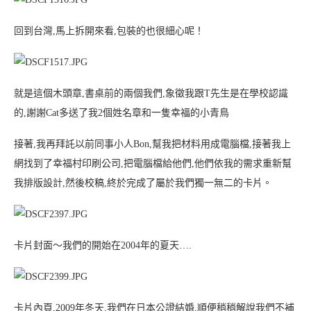
回到台灣,馬上拆開來看,包裝的也很細心呢！
就是這個木頭章,書桌前的兩個我們,象徵我跟T先生是在學校認識
的,謝謝Cat多送了我2個姓名章和一隻幸福的小青鳥
接著,我再拜託以前同事小人Bon,幫我把材料用成電腦檔,接著我上
網找到了幸福村印刷公司,把電腦檔給他們,他們依我的需求重新幫
我排版設計,然後校稿,終於完成了屬於我們獨一無二的卡片。
卡片封面～我們的開始在2004年的夏天….
卡片內頁,2009年冬天,我們在日本公證結婚,順便稍稍解說我們不補