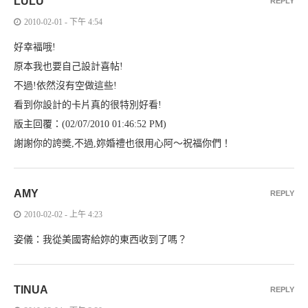
LULU
REPLY
2010-02-01 - 下午 4:54
好幸褔哦!
原本我也要自己設計喜帖!
不過!依然沒有空做這些!
看到你設計的卡片真的很特別好看!
版主回覆：(02/07/2010 01:46:52 PM)
謝謝你的誇奬,不過,妳婚禮也很用心阿～祝福你們！
AMY
REPLY
2010-02-02 - 上午 4:23
姿儀：我從美國寄給妳的東西收到了嗎？
TINUA
REPLY