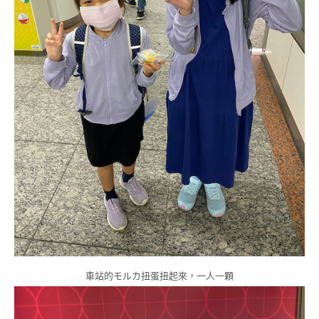
車站的モルカ扭蛋扭起來，一人一顆