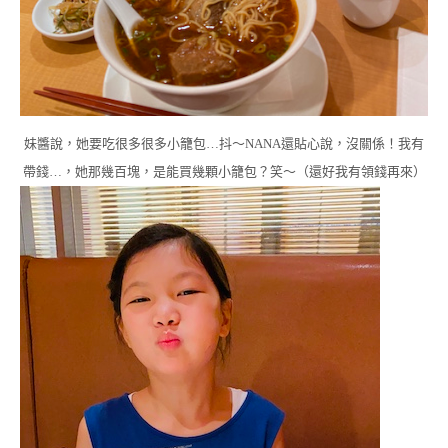
妹醬說，她要吃很多很多小籠包…抖～NANA還貼心說，沒關係！我有
帶錢…，她那幾百塊，是能買幾顆小籠包？笑～（還好我有領錢再來）