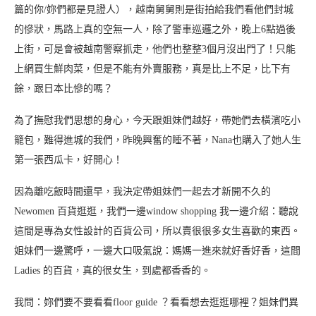
篇的你/妳們都是見證人），越南舅舅則是街拍給我們看他們封城
的慘狀，馬路上真的空無一人，除了警車巡邏之外，晚上6點過後
上街，可是會被越南警察抓走，他們也整整3個月沒出門了！只能
上網買生鮮肉菜，但是不能有外賣服務，真是比上不足，比下有
餘，跟日本比慘的嗎？
為了撫慰我們思想的身心，今天跟姐妹們越好，帶她們去橫濱吃小
籠包，難得進城的我們，昨晚興奮的睡不著，Nana也購入了她人生
第一張西瓜卡，好開心！
因為離吃飯時間還早，我決定帶姐妹們一起去才新開不久的
Newomen 百貨逛逛，我們一邊window shopping 我一邊介紹：聽說
這間是專為女性設計的百貨公司，所以賣很很多女生喜歡的東西。
姐妹們一邊驚呼，一邊大口吸氣說：媽媽一進來就好香好香，這間
Ladies 的百貨，真的很女生，到處都香香的。
我問：妳們要不要看看floor guide ？看看想去逛逛哪裡？姐妹們異