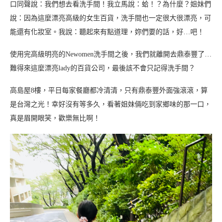
口同聲說：我們想去看洗手間！我立馬說：蛤！？為什麼？姐妹們
說：因為這麼漂亮高級的女生百貨，洗手間也一定很大很漂亮，可
能還有化妝室。我說：聽起來有點道理，妳們要的話，好…吧！
使用完高級明亮的Newomen洗手間之後，我們就離開去鼎泰豐了…
難得來這麼漂亮lady的百貨公司，最後該不會只記得洗手間？
高島屋8樓，平日每家餐廳都冷清清，只有鼎泰豐外面強滾滾，算
是台灣之光！幸好沒有等多久，看著姐妹倆吃到家鄉味的那一口，
真是眉開眼笑，歡樂無比啊！