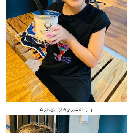
今天進城一趟真是大手筆⋯汗！