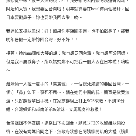
然悲從中來，放生大哭的說：哇！我好想阿公阿嬤阿姨還有肉鬆、
阿妞和大寶，我想要回台灣啦！明年就算要在hotel待兩個禮拜，回
日本要戳鼻子，妳也要帶我回去啦！嗚～
我連忙安撫妹醬說：好！如果你寧願關兩週，也不怕戳鼻子，那我
明年暑假一定帶妳回台灣，好不好？！
接著，換Nana嚎啕大哭的說：我也想要回台灣，我也想阿公阿嬤，
但是我不要戳鼻子，所以媽媽妳不可把我一個人丟在日本啦！嗚哇
～
姐妹倆一人拉一隻手的「罵罵號」，一個視死如歸的要回台灣，一
個守「鼻」如玉，寧死不屈⋯，躺在她們中間的我，簡直是欲哭無
淚，只好趕緊拿出手機，在家族群組上打上SOS求救，不到10分
鐘，台灣姐姐和越南弟弟&弟妹，立馬現身神救援！
台灣姐姐不停安撫，還祭出下次回台，願意1打2的收留姐妹倆投
宿，在沒有媽媽陪同之下，無政府狀態在阿姨家開趴的大禮（讀此