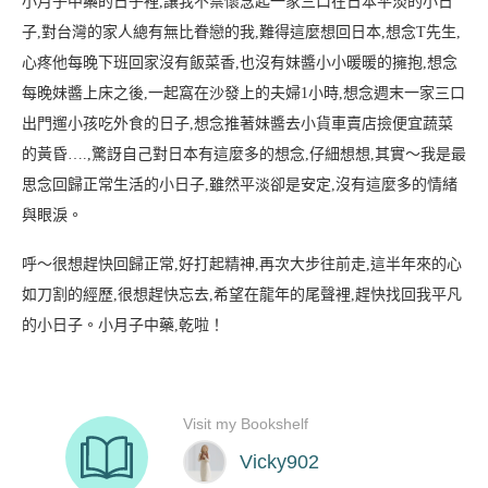
小月子中藥的日子裡,讓我不禁懷念起一家三口在日本平淡的小日
子,對台灣的家人總有無比眷戀的我,難得這麼想回日本,想念T先生,
心疼他每晚下班回家沒有飯菜香,也沒有妹醬小小暖暖的擁抱,想念
每晚妹醬上床之後,一起窩在沙發上的夫婦1小時,想念週末一家三口
出門遛小孩吃外食的日子,想念推著妹醬去小貨車賣店撿便宜蔬菜
的黃昏….,驚訝自己對日本有這麼多的想念,仔細想想,其實～我是最
思念回歸正常生活的小日子,雖然平淡卻是安定,沒有這麼多的情緒
與眼淚。
呼～很想趕快回歸正常,好打起精神,再次大步往前走,這半年來的心
如刀割的經歷,很想趕快忘去,希望在龍年的尾聲裡,趕快找回我平凡
的小日子。小月子中藥,乾啦！