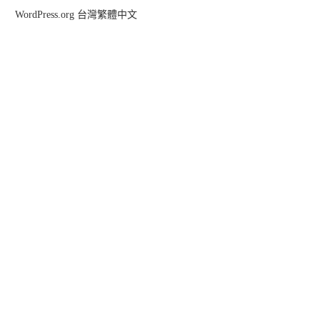
WordPress.org 台灣繁體中文
年菜。採草莓。小...
白馬栂池高原
2026-03-01
2025-04-01