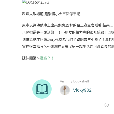
趁煙火散場前,趕緊搭小火車回停車場
原本以為帶他晚上出來跑跑,回程的路上宬窚會睡著,結果
米民宿還是一尾活龍！！小朋友的精力真的很旺盛耶！回家
到快11點才回來,Jerry還以為我們半路跑去生小孩了！
實在很幸福ㄋㄟ～
謝謝在愛米民宿一起生活過可愛善良的朋友,謝
延伸閱讀～
產兆？！