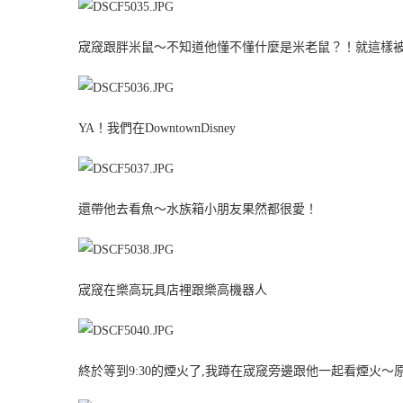
宬窚跟胖米鼠～不知道他懂不懂什麼是米老鼠？！就這樣被
YA！我們在DowntownDisney
還帶他去看魚～水族箱小朋友果然都很愛！
宬窚在樂高玩具店裡跟樂高機器人
終於等到9:30的煙火了,我蹲在宬窚旁邊跟他一起看煙火