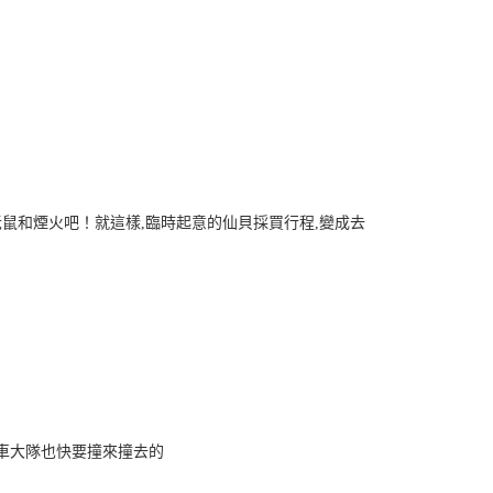
鼠和煙火吧！就這樣,臨時起意的仙貝採買行程,變成去
娃娃車大隊也快要撞來撞去的