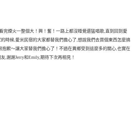
…看完煙火一整個大！興！奮！
一路上都沒睡覺還猛唱歌,直到回到愛
的時候,愛米民宿的大家都替我們擔心了,想說我們去買個東西怎麼搞
真的很抱歉～讓大家替我們擔心了！不過在異鄉受到這麼多的關心,也實在
謝Jerry和Emily,期待下次再相見！