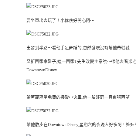
要坐車出去玩了！小傢伙好開心阿～
出發到半路～看他手足舞蹈的,忽然發現沒有幫他帶鞋鞋
又折回家拿鞋子,這一回家T先生改變主意說～帶他去看米老
DowntownDisney
帶著宬窚坐免費的接駁小火車,他一臉好奇一直東張西望
帶他散步在DowntownDisney,星期六的夜晚人好多阿！