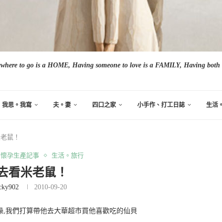
here to go is a HOME, Having someone to love is a FAMILY, Having both i
我思。我寫
夫。妻
四口之家
小手作、打工日誌
生活
米老鼠！
懷孕生產記事
生活。旅行
去看米老鼠！
cky902
2010-09-20
澡,我們打算帶他去大華超市買他喜歡吃的仙貝