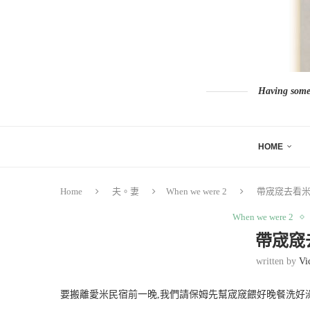
Having somew
HOME
Home
夫。妻
When we were 2
帶宬窚去看
When we were 2
帶宬窚
written by
Vi
要搬離愛米民宿前一晚,我們請保姆先幫宬窚餵好晚餐洗好