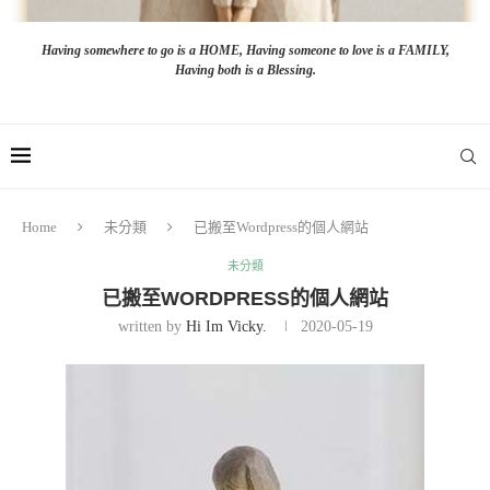
Having somewhere to go is a HOME, Having someone to love is a FAMILY,
Having both is a Blessing.
Home
未分類
已搬至Wordpress的個人網站
未分類
已搬至WORDPRESS的個人網站
written by
Hi Im Vicky.
2020-05-19